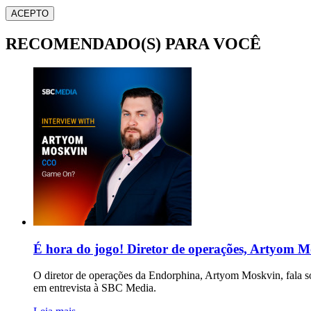
ACEPTO
RECOMENDADO(S) PARA VOCÊ
É hora do jogo! Diretor de operações, Artyom Mo
O diretor de operações da Endorphina, Artyom Moskvin, fala so
em entrevista à SBC Media.