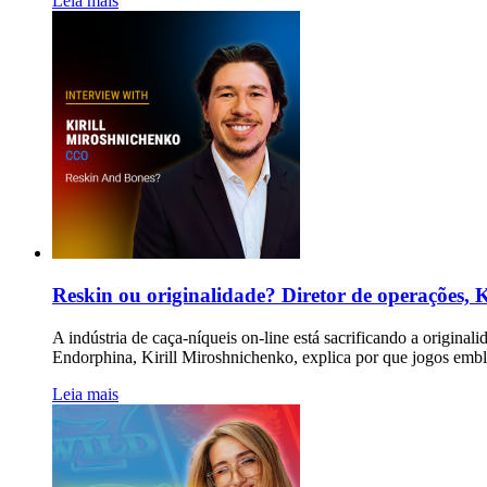
Leia mais
Reskin ou originalidade? Diretor de operações, K
A indústria de caça-níqueis on-line está sacrificando a origin
Endorphina, Kirill Miroshnichenko, explica por que jogos embl
Leia mais