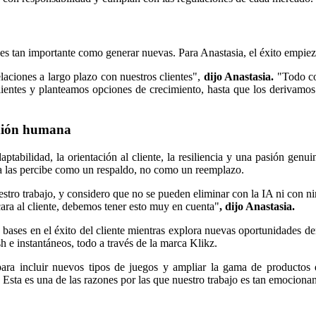
es tan importante como generar nuevas. Para Anastasia, el éxito empiez
elaciones a largo plazo con nuestros clientes",
dijo Anastasia.
"Todo co
lientes y planteamos opciones de crecimiento, hasta que los derivamo
exión humana
daptabilidad, la orientación al cliente, la resiliencia y una pasión gen
ella las percibe como un respaldo, no como un reemplazo.
tro trabajo, y considero que no se pueden eliminar con la IA ni con ni
ara al cliente, debemos tener esto muy en cuenta"
, dijo Anastasia.
s bases en el éxito del cliente mientras explora nuevas oportunidades 
 e instantáneos, todo a través de la marca Klikz.
para incluir nuevos tipos de juegos y ampliar la gama de productos 
. Esta es una de las razones por las que nuestro trabajo es tan emociona