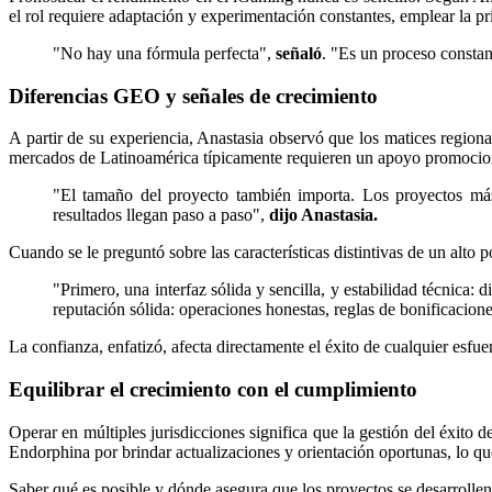
el rol requiere adaptación y experimentación constantes, emplear la pr
"No hay una fórmula perfecta",
señaló
. "Es un proceso consta
Diferencias GEO y señales de crecimiento
A partir de su experiencia, Anastasia observó que los matices region
mercados de Latinoamérica típicamente requieren un apoyo promocion
"El tamaño del proyecto también importa. Los proyectos más
resultados llegan paso a paso",
dijo Anastasia.
Cuando se le preguntó sobre las características distintivas de un alto 
"Primero, una interfaz sólida y sencilla, y estabilidad técnica:
reputación sólida: operaciones honestas, reglas de bonificacion
La confianza, enfatizó, afecta directamente el éxito de cualquier esfu
Equilibrar el crecimiento con el cumplimiento
Operar en múltiples jurisdicciones significa que la gestión del éxito 
Endorphina por brindar actualizaciones y orientación oportunas, lo que
Saber qué es posible y dónde asegura que los proyectos se desarrolle