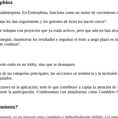
rphina
e malinterpreta. En Endorphina, funciona como un motor de crecimiento 
tas les dan seguimiento y los gerentes de éxito los hacen crecer".
ente trabajan con proyectos que ya están activos, pero que aún no han a
trategias, monitorear los resultados e impulsar el éxito a largo plazo en
rte continuo".
 solo estén en un lobby, sino que se destaquen.
 de las categorías principales, las secciones en tendencia y la inclusi
gulados.
ciones en la aplicación; todo lo que contribuye a captar la atención d
mente la participación. Colaboramos con plataformas como Gamblers Co
cimiento?
stasia, es un proceso muy complejo e individualizado debido a la natural