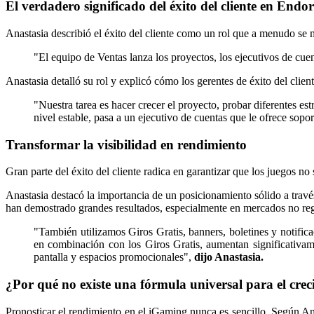
El verdadero significado del éxito del cliente en Endo
Anastasia describió el éxito del cliente como un rol que a menudo s
"El equipo de Ventas lanza los proyectos, los ejecutivos de cuen
Anastasia detalló su rol y explicó cómo los gerentes de éxito del cli
"Nuestra tarea es hacer crecer el proyecto, probar diferentes es
nivel estable, pasa a un ejecutivo de cuentas que le ofrece sopo
Transformar la visibilidad en rendimiento
Gran parte del éxito del cliente radica en garantizar que los juegos no
Anastasia destacó la importancia de un posicionamiento sólido a través
han demostrado grandes resultados, especialmente en mercados no re
"También utilizamos Giros Gratis, banners, boletines y notifica
en combinación con los Giros Gratis, aumentan significativa
pantalla y espacios promocionales",
dijo Anastasia.
¿Por qué no existe una fórmula universal para el cre
Pronosticar el rendimiento en el iGaming nunca es sencillo. Según Ana