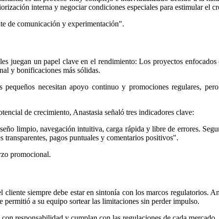
iorización interna y negociar condiciones especiales para estimular el c
nte de comunicación y experimentación".
ales juegan un papel clave en el rendimiento: Los proyectos enfocados
al y bonificaciones más sólidas.
 pequeños necesitan apoyo continuo y promociones regulares, pero su
potencial de crecimiento, Anastasia señaló tres indicadores clave:
 diseño limpio, navegación intuitiva, carga rápida y libre de errores. Se
es transparentes, pagos puntuales y comentarios positivos".
erzo promocional.
del cliente siempre debe estar en sintonía con los marcos regulatorios.
 permitió a su equipo sortear las limitaciones sin perder impulso.
n con responsabilidad y cumplan con las regulaciones de cada mercado.