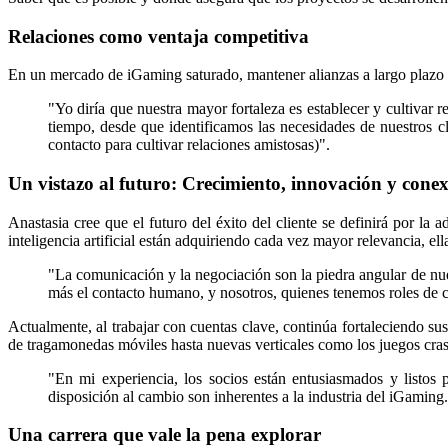
Relaciones como ventaja competitiva
En un mercado de iGaming saturado, mantener alianzas a largo plazo 
"Yo diría que nuestra mayor fortaleza es establecer y cultivar r
tiempo, desde que identificamos las necesidades de nuestros c
contacto para cultivar relaciones amistosas)".
Un vistazo al futuro: Crecimiento, innovación y con
Anastasia cree que el futuro del éxito del cliente se definirá por la a
inteligencia artificial están adquiriendo cada vez mayor relevancia, 
"La comunicación y la negociación son la piedra angular de nues
más el contacto humano, y nosotros, quienes tenemos roles de c
Actualmente, al trabajar con cuentas clave, continúa fortaleciendo su
de tragamonedas móviles hasta nuevas verticales como los juegos crash
"En mi experiencia, los socios están entusiasmados y listos 
disposición al cambio son inherentes a la industria del iGaming
Una carrera que vale la pena explorar