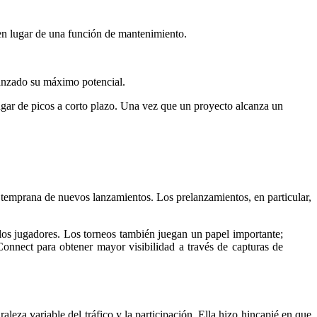
en lugar de una función de mantenimiento.
lcanzado su máximo potencial.
 lugar de picos a corto plazo. Una vez que un proyecto alcanza un
ón temprana de nuevos lanzamientos. Los prelanzamientos, en particular,
e los jugadores. Los torneos también juegan un papel importante;
nnect para obtener mayor visibilidad a través de capturas de
eza variable del tráfico y la participación. Ella hizo hincapié en que