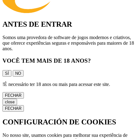
ANTES DE ENTRAR
Somos uma provedora de software de jogos modernos e criativos,
que oferece experiências seguras e responsáveis para maiores de 18
anos.
VOCÊ TEM MAIS DE 18 ANOS?
SÍ
NO
!
É necessário ter 18 anos ou mais para acessar este site.
FECHAR
close
FECHAR
CONFIGURACIÓN DE COOKIES
No nosso site, usamos cookies para melhorar sua experiência de