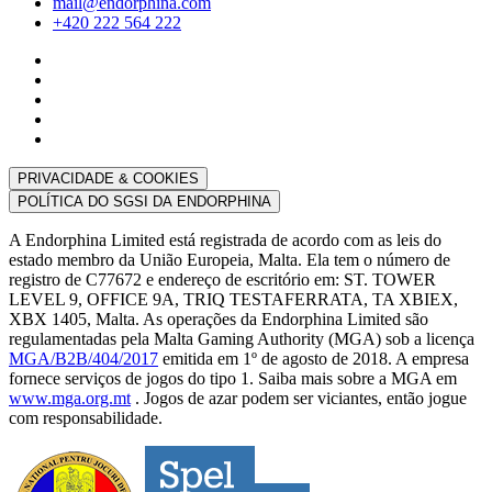
mail@endorphina.com
+420 222 564 222
PRIVACIDADE & COOKIES
POLÍTICA DO SGSI DA ENDORPHINA
A Endorphina Limited está registrada de acordo com as leis do
estado membro da União Europeia, Malta. Ela tem o número de
registro de C77672 e endereço de escritório em: ST. TOWER
LEVEL 9, OFFICE 9A, TRIQ TESTAFERRATA, TA XBIEX,
XBX 1405, Malta. As operações da Endorphina Limited são
regulamentadas pela Malta Gaming Authority (MGA) sob a licença
MGA/B2B/404/2017
emitida em 1º de agosto de 2018. A empresa
fornece serviços de jogos do tipo 1. Saiba mais sobre a MGA em
www.mga.org.mt
. Jogos de azar podem ser viciantes, então jogue
com responsabilidade.