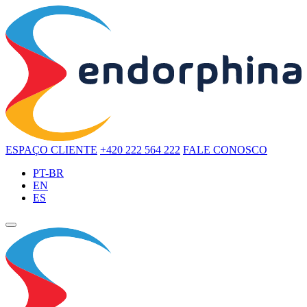
ESPAÇO CLIENTE
+420 222 564 222
FALE CONOSCO
PT-BR
EN
ES