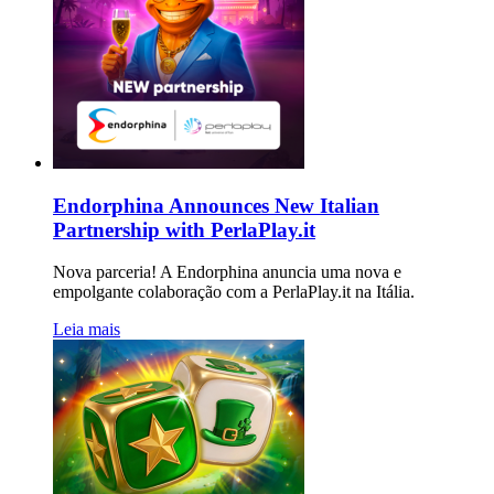
Endorphina Announces New Italian
Partnership with PerlaPlay.it
Nova parceria! A Endorphina anuncia uma nova e
empolgante colaboração com a PerlaPlay.it na Itália.
Leia mais