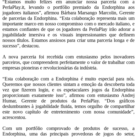
“Estamos muito felizes em anunciar nossa parceria com a
PerlaPlay.it, levando o portfólio premiado da Endorphina aos
jogadores italianos”, afirmou Bárbara Marsango Marcolin, Gerente
de parcerias da Endorphina. “Esta colaboração representa mais um
importante marco em nosso compromisso com o mercado italiano, e
estamos confiantes de que os jogadores da PerlaPlay irão adorar a
jogabilidade imersiva e os visuais impressionantes que definem
nossos títulos. Estamos ansiosos para criar uma parceria longa e de
sucesso”, destacou.
A nova parceria foi recebida com entusiasmo pelos inovadores
parceiros, que compreendem perfeitamente o valor de trabalhar com
empresas pioneiras e revolucionárias da indústria.
“Esta colaboração com a Endorphina é muito especial para nós.
Queremos que nossos clientes sintam a emoção da descoberta toda
vez que fizerem login, e os espetaculares jogos da Endorphina
proporcionam exatamente isso”, afirmou com entusiasmo Andrej
Humar, Gerente de produtos da PerlaPlay. “Dos gráficos
deslumbrantes à jogabilidade fluida, temos orgulho de compartilhar
este novo capítulo de entretenimento com nossa comunidade”,
acrescentou.
Com um portfólio comprovado de produtos de sucesso, a
Endorphina, uma das principais provedoras de jogos do setor,