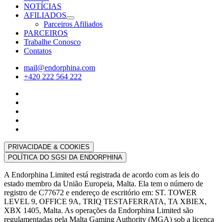
NOTÍCIAS
AFILIADOS
Parceiros Afiliados
PARCEIROS
Trabalhe Conosco
Contatos
mail@endorphina.com
+420 222 564 222
PRIVACIDADE & COOKIES
POLÍTICA DO SGSI DA ENDORPHINA
A Endorphina Limited está registrada de acordo com as leis do
estado membro da União Europeia, Malta. Ela tem o número de
registro de C77672 e endereço de escritório em: ST. TOWER
LEVEL 9, OFFICE 9A, TRIQ TESTAFERRATA, TA XBIEX,
XBX 1405, Malta. As operações da Endorphina Limited são
regulamentadas pela Malta Gaming Authority (MGA) sob a licença