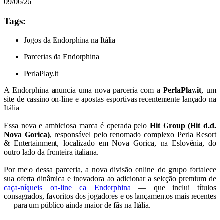
09/06/26
Tags:
Jogos da Endorphina na Itália
Parcerias da Endorphina
PerlaPlay.it
A Endorphina anuncia uma nova parceria com a
PerlaPlay.it
, um
site de cassino on-line e apostas esportivas recentemente lançado na
Itália.
Essa nova e ambiciosa marca é operada pelo
Hit Group (Hit d.d.
Nova Gorica)
, responsável pelo renomado complexo Perla Resort
& Entertainment, localizado em Nova Gorica, na Eslovênia, do
outro lado da fronteira italiana.
Por meio dessa parceria, a nova divisão online do grupo fortalece
sua oferta dinâmica e inovadora ao adicionar a seleção premium de
caça-níqueis on-line da Endorphina
— que inclui títulos
consagrados, favoritos dos jogadores e os lançamentos mais recentes
— para um público ainda maior de fãs na Itália.