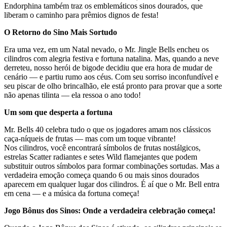
Endorphina também traz os emblemáticos sinos dourados, que
liberam o caminho para prêmios dignos de festa!
O Retorno do Sino Mais Sortudo
Era uma vez, em um Natal nevado, o Mr. Jingle Bells encheu os
cilindros com alegria festiva e fortuna natalina. Mas, quando a neve
derreteu, nosso herói de bigode decidiu que era hora de mudar de
cenário — e partiu rumo aos céus. Com seu sorriso inconfundível e
seu piscar de olho brincalhão, ele está pronto para provar que a sorte
não apenas tilinta — ela ressoa o ano todo!
Um som que desperta a fortuna
Mr. Bells 40 celebra tudo o que os jogadores amam nos clássicos
caça-níqueis de frutas — mas com um toque vibrante!
Nos cilindros, você encontrará símbolos de frutas nostálgicos,
estrelas Scatter radiantes e setes Wild flamejantes que podem
substituir outros símbolos para formar combinações sortudas. Mas a
verdadeira emoção começa quando 6 ou mais sinos dourados
aparecem em qualquer lugar dos cilindros. É aí que o Mr. Bell entra
em cena — e a música da fortuna começa!
Jogo Bônus dos Sinos: Onde a verdadeira celebração começa!