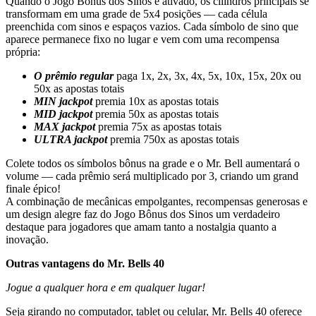
Quando o Jogo Bônus dos Sinos é ativado, os cilindros principais se
transformam em uma grade de 5x4 posições — cada célula
preenchida com sinos e espaços vazios. Cada símbolo de sino que
aparece permanece fixo no lugar e vem com uma recompensa
própria:
O prêmio regular
paga 1x, 2x, 3x, 4x, 5x, 10x, 15x, 20x ou
50x as apostas totais
MIN jackpot
premia 10x as apostas totais
MID jackpot
premia 50x as apostas totais
MAX jackpot
premia 75x as apostas totais
ULTRA jackpot
premia 750x as apostas totais
Colete todos os símbolos bônus na grade e o Mr. Bell aumentará o
volume — cada prêmio será multiplicado por 3, criando um grand
finale épico!
A combinação de mecânicas empolgantes, recompensas generosas e
um design alegre faz do Jogo Bônus dos Sinos um verdadeiro
destaque para jogadores que amam tanto a nostalgia quanto a
inovação.
Outras vantagens do Mr. Bells 40
Jogue a qualquer hora e em qualquer lugar!
Seja girando no computador, tablet ou celular, Mr. Bells 40 oferece