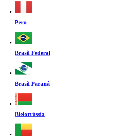
Peru
Brasil Federal
Brasil Paraná
Bielorrússia