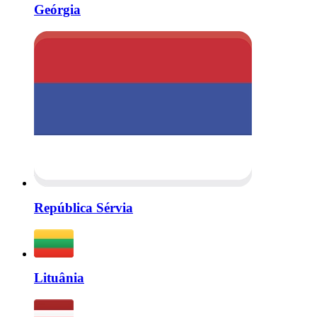
Geórgia
República Sérvia
Lituânia