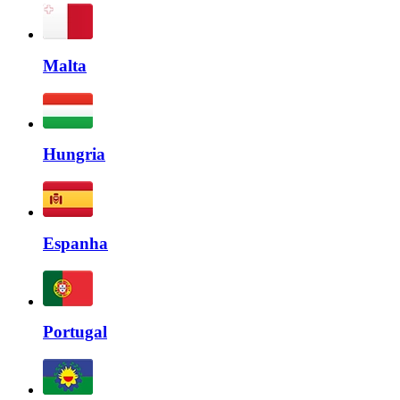
Malta
Hungria
Espanha
Portugal