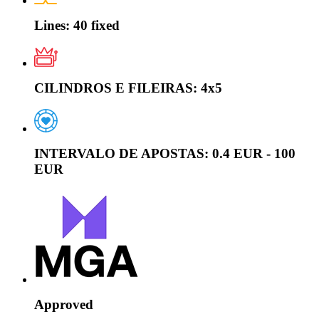
Lines:
40 fixed
CILINDROS E FILEIRAS:
4x5
INTERVALO DE APOSTAS:
0.4 EUR - 100
EUR
Approved