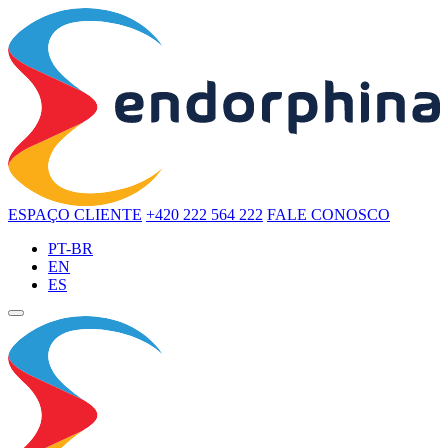
ESPAÇO CLIENTE
+420 222 564 222
FALE CONOSCO
PT-BR
EN
ES