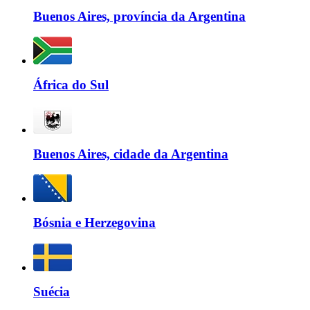
Buenos Aires, província da Argentina
África do Sul
Buenos Aires, cidade da Argentina
Bósnia e Herzegovina
Suécia