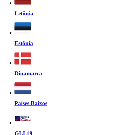
Letônia
Estônia
Dinamarca
Países Baixos
GLI 19