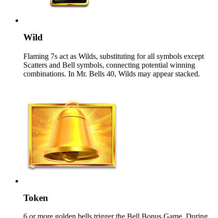
Wild
Flaming 7s act as Wilds, substituting for all symbols except
Scatters and Bell symbols, connecting potential winning
combinations. In Mr. Bells 40, Wilds may appear stacked.
Token
6 or more golden bells trigger the Bell Bonus Game. During