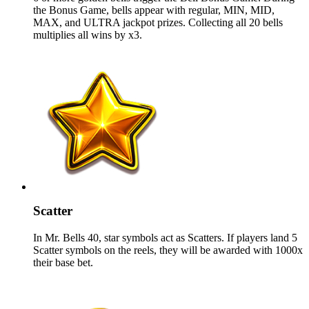
the Bonus Game, bells appear with regular, MIN, MID,
MAX, and ULTRA jackpot prizes. Collecting all 20 bells
multiplies all wins by x3.
Scatter
In Mr. Bells 40, star symbols act as Scatters. If players land 5
Scatter symbols on the reels, they will be awarded with 1000x
their base bet.