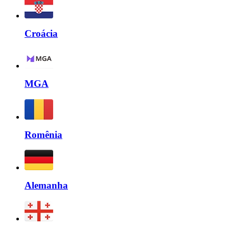
Croácia
MGA
Romênia
Alemanha