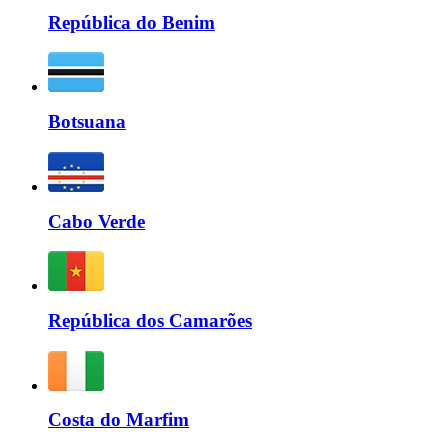
República do Benim
Botsuana
Cabo Verde
República dos Camarões
Costa do Marfim