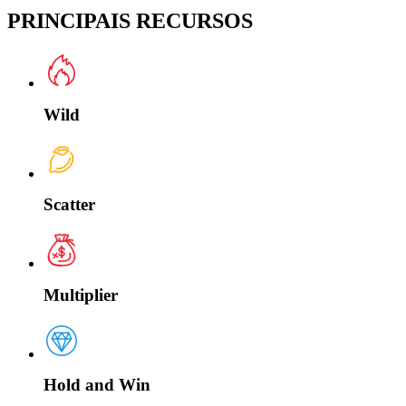
PRINCIPAIS RECURSOS
Wild
Scatter
Multiplier
Hold and Win