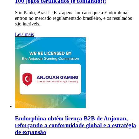
100 jogos certificados (e contando!)!
São Paulo, Brasil – Faz apenas um ano que a Endorphina
entrou no mercado regulamentado brasileiro, e os resultados
são incríveis.
Leia mais
Endorphina obtém licença B2B de Anjouan,
reforçando a conformidade global e a estratégia
de expansão