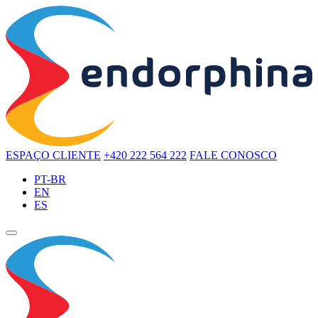
ESPAÇO CLIENTE
+420 222 564 222
FALE CONOSCO
PT-BR
EN
ES