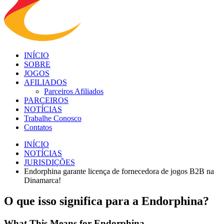
INÍCIO
SOBRE
JOGOS
AFILIADOS
Parceiros Afiliados
PARCEIROS
NOTÍCIAS
Trabalhe Conosco
Contatos
INÍCIO
NOTÍCIAS
JURISDIÇÕES
Endorphina garante licença de fornecedora de jogos B2B na
Dinamarca!
O que isso significa para a Endorphina?
What This Means for Endorphina