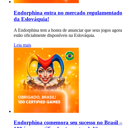
Endorphina entra no mercado regulamentado
da Eslováquia!
A Endorphina tem a honra de anunciar que seus jogos agora
estão oficialmente disponíveis na Eslováquia.
Leia mais
Endorphina comemora seu sucesso no Brasil –