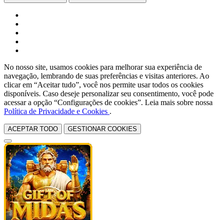
No nosso site, usamos cookies para melhorar sua experiência de
navegação, lembrando de suas preferências e visitas anteriores. Ao
clicar em “Aceitar tudo”, você nos permite usar todos os cookies
disponíveis. Caso deseje personalizar seu consentimento, você pode
acessar a opção “Configurações de cookies”. Leia mais sobre nossa
Política de Privacidade e Cookies
.
ACEPTAR TODO
GESTIONAR COOKIES