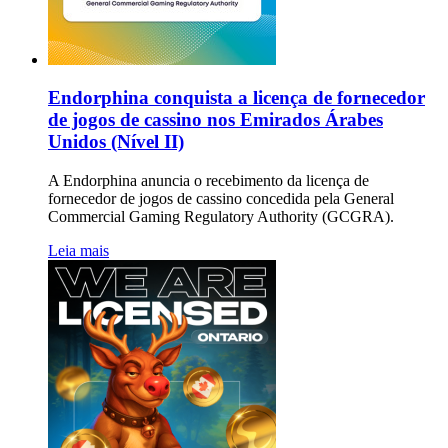
Endorphina conquista a licença de fornecedor
de jogos de cassino nos Emirados Árabes
Unidos (Nível II)
A Endorphina anuncia o recebimento da licença de
fornecedor de jogos de cassino concedida pela General
Commercial Gaming Regulatory Authority (GCGRA).
Leia mais