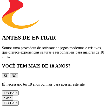
ANTES DE ENTRAR
Somos uma provedora de software de jogos modernos e criativos,
que oferece experiências seguras e responsáveis para maiores de 18
anos.
VOCÊ TEM MAIS DE 18 ANOS?
SÍ
NO
!
É necessário ter 18 anos ou mais para acessar este site.
FECHAR
close
FECHAR