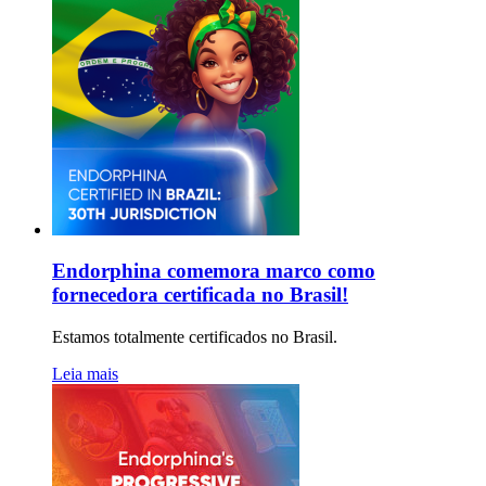
Endorphina comemora marco como
fornecedora certificada no Brasil!
Estamos totalmente certificados no Brasil.
Leia mais