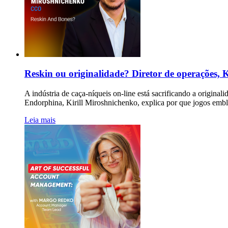
Reskin ou originalidade? Diretor de operações, K
A indústria de caça-níqueis on-line está sacrificando a origin
Endorphina, Kirill Miroshnichenko, explica por que jogos embl
Leia mais