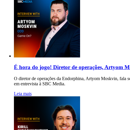
É hora do jogo! Diretor de operações, Artyom Mo
O diretor de operações da Endorphina, Artyom Moskvin, fala so
em entrevista à SBC Media.
Leia mais