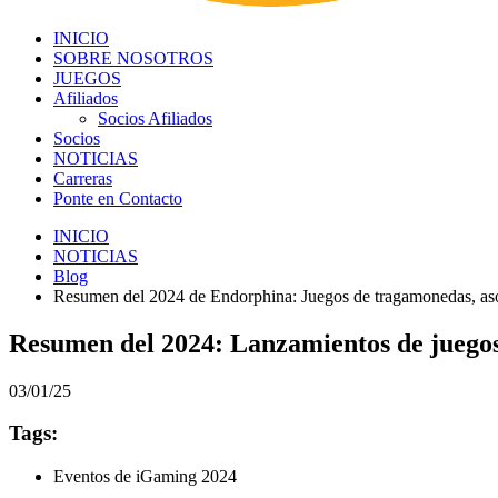
INICIO
SOBRE NOSOTROS
JUEGOS
Afiliados
Socios Afiliados
Socios
NOTICIAS
Carreras
Ponte en Contacto
INICIO
NOTICIAS
Blog
Resumen del 2024 de Endorphina: Juegos de tragamonedas, asoc
Resumen del 2024: Lanzamientos de juegos 
03/01/25
Tags:
Eventos de iGaming 2024