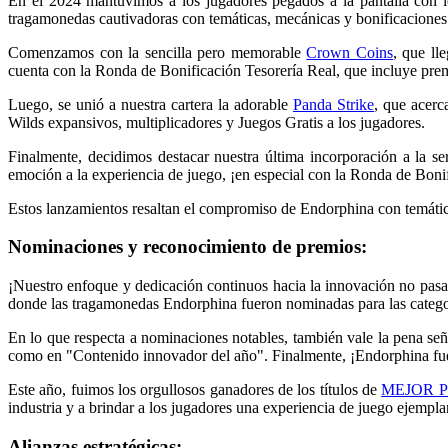
En el 2024 mantuvimos a los jugadores pegados a la pantalla con 
tragamonedas cautivadoras con temáticas, mecánicas y bonificaciones 
Comenzamos con la sencilla pero memorable
Crown Coins
, que ll
cuenta con la Ronda de Bonificación Tesorería Real, que incluye premi
Luego, se unió a nuestra cartera la adorable
Panda Strike
, que acerc
Wilds expansivos, multiplicadores y Juegos Gratis a los jugadores.
Finalmente, decidimos destacar nuestra última incorporación a la se
emoción a la experiencia de juego, ¡en especial con la Ronda de Boni
Estos lanzamientos resaltan el compromiso de Endorphina con temáticas
Nominaciones y reconocimiento de premios:
¡Nuestro enfoque y dedicación continuos hacia la innovación no pasa
donde las tragamonedas Endorphina fueron nominadas para las categ
En lo que respecta a nominaciones notables, también vale la pena s
como en "Contenido innovador del año". Finalmente, ¡Endorphina fu
Este año, fuimos los orgullosos ganadores de los títulos de
MEJOR P
industria y a brindar a los jugadores una experiencia de juego ejempla
Alianzas estratégicas: