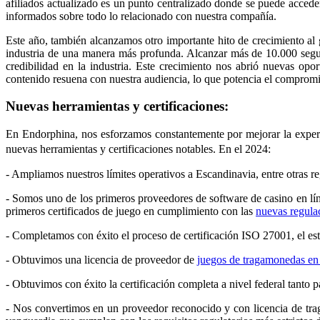
afiliados actualizado es un punto centralizado donde se puede acceder
informados sobre todo lo relacionado con nuestra compañía.
Este año, también alcanzamos otro importante hito de crecimiento al
industria de una manera más profunda. Alcanzar más de 10.000 segui
credibilidad en la industria. Este crecimiento nos abrió nuevas op
contenido resuena con nuestra audiencia, lo que potencia el compromi
Nuevas herramientas y certificaciones:
En Endorphina, nos esforzamos constantemente por mejorar la experi
nuevas herramientas y certificaciones notables. En el 2024:
- Ampliamos nuestros límites operativos a Escandinavia, entre otras re
- Somos uno de los primeros proveedores de software de casino en lín
primeros certificados de juego en cumplimiento con las
nuevas regulac
- Completamos con éxito el proceso de certificación ISO 27001, el es
- Obtuvimos una licencia de proveedor de
juegos de tragamonedas en
- Obtuvimos con éxito la certificación completa a nivel federal tant
- Nos convertimos en un proveedor reconocido y con licencia de tr