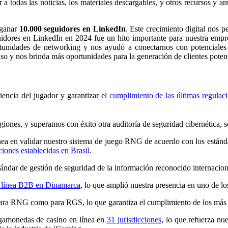
 a todas las noticias, los materiales descargables, y otros recursos y 
 ganar
10.000 seguidores en LinkedIn
. Este crecimiento digital nos p
dores en LinkedIn en 2024 fue un hito importante para nuestra empres
ortunidades de networking y nos ayudó a conectarnos con potenciales 
so y nos brinda más oportunidades para la generación de clientes potenc
encia del jugador y garantizar el
cumplimiento de las últimas regulac
giones, y superamos con éxito otra auditoría de seguridad cibernética, 
ea en validar nuestro sistema de juego RNG de acuerdo con los estándar
iones establecidas en Brasil
.
tándar de gestión de seguridad de la información reconocido internacio
 línea B2B en Dinamarca
, lo que amplió nuestra presencia en uno de l
o para RNG como para RGS, lo que garantiza el cumplimiento de los más a
agamonedas de casino en línea en
31 jurisdicciones
, lo que refuerza n