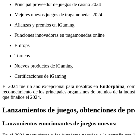
Principal proveedor de juegos de casino 2024
Mejores nuevos juegos de tragamonedas 2024
Alianzas y premios en iGaming
Funciones innovadoras en tragamonedas online
E-drops
Torneos
Nuevos productos de iGaming
Certificaciones de iGaming
El 2024 fue un año excepcional para nosotros en
Endorphina
, com
reconocimiento de los principales organismos de premios de la indust
que finalice el 2024.
Lanzamientos de juegos, obtenciones de pr
Lanzamientos emocionantes de juegos nuevos: