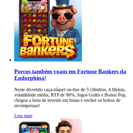
Porcos também voam em Fortune Bankers da
Endorphina!
Neste divertido caça-níquel on-line de 5 cilindros, 4 fileiras,
volatilidade média, RTP de 96%, Jogos Grátis e Bonus Pop,
chegou a hora de investir em frutas e encher os bolsos de
recompensas!
Leia mais