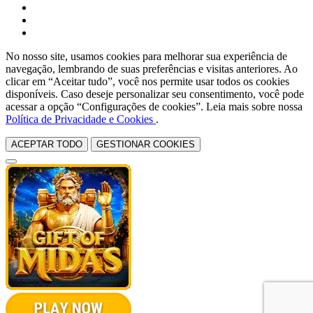
No nosso site, usamos cookies para melhorar sua experiência de
navegação, lembrando de suas preferências e visitas anteriores. Ao
clicar em “Aceitar tudo”, você nos permite usar todos os cookies
disponíveis. Caso deseje personalizar seu consentimento, você pode
acessar a opção “Configurações de cookies”. Leia mais sobre nossa
Política de Privacidade e Cookies
.
ACEPTAR TODO
GESTIONAR COOKIES