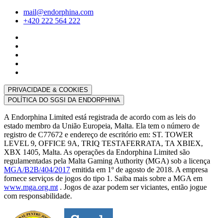
mail@endorphina.com
+420 222 564 222
PRIVACIDADE & COOKIES
POLÍTICA DO SGSI DA ENDORPHINA
A Endorphina Limited está registrada de acordo com as leis do
estado membro da União Europeia, Malta. Ela tem o número de
registro de C77672 e endereço de escritório em: ST. TOWER
LEVEL 9, OFFICE 9A, TRIQ TESTAFERRATA, TA XBIEX,
XBX 1405, Malta. As operações da Endorphina Limited são
regulamentadas pela Malta Gaming Authority (MGA) sob a licença
MGA/B2B/404/2017
emitida em 1º de agosto de 2018. A empresa
fornece serviços de jogos do tipo 1. Saiba mais sobre a MGA em
www.mga.org.mt
. Jogos de azar podem ser viciantes, então jogue
com responsabilidade.