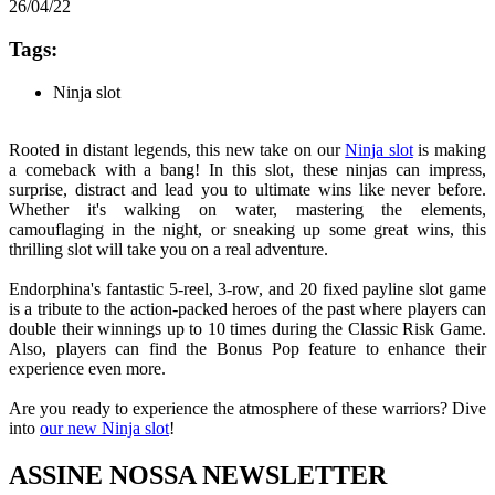
26/04/22
Tags:
Ninja slot
Rooted in distant legends, this new take on our
Ninja slot
is making
a comeback with a bang! In this slot, these ninjas can impress,
surprise, distract and lead you to ultimate wins like never before.
Whether it's walking on water, mastering the elements,
camouflaging in the night, or sneaking up some great wins, this
thrilling slot will take you on a real adventure.
Endorphina's fantastic 5-reel, 3-row, and 20 fixed payline slot game
is a tribute to the action-packed heroes of the past where players can
double their winnings up to 10 times during the Classic Risk Game.
Also, players can find the Bonus Pop feature to enhance their
experience even more.
Are you ready to experience the atmosphere of these warriors? Dive
into
our new Ninja slot
!
ASSINE NOSSA NEWSLETTER