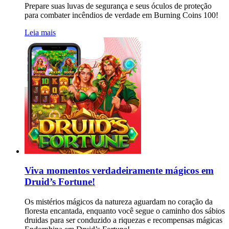
Prepare suas luvas de segurança e seus óculos de proteção
para combater incêndios de verdade em Burning Coins 100!
Leia mais
Viva momentos verdadeiramente mágicos em
Druid’s Fortune!
Os mistérios mágicos da natureza aguardam no coração da
floresta encantada, enquanto você segue o caminho dos sábios
druidas para ser conduzido a riquezas e recompensas mágicas