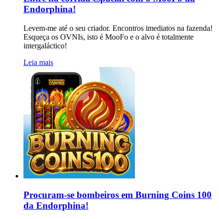
Endorphina!
Levem-me até o seu criador. Encontros imediatos na fazenda!
Esqueça os OVNIs, isto é MooFo e o alvo é totalmente
intergaláctico!
Leia mais
Procuram-se bombeiros em Burning Coins 100
da Endorphina!