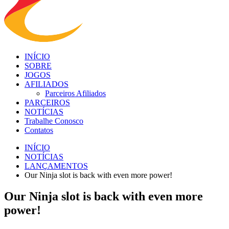
INÍCIO
SOBRE
JOGOS
AFILIADOS
Parceiros Afiliados
PARCEIROS
NOTÍCIAS
Trabalhe Conosco
Contatos
INÍCIO
NOTÍCIAS
LANÇAMENTOS
Our Ninja slot is back with even more power!
Our Ninja slot is back with even more
power!