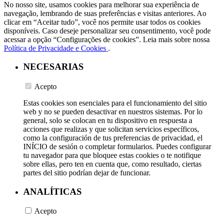
No nosso site, usamos cookies para melhorar sua experiência de
navegação, lembrando de suas preferências e visitas anteriores. Ao
clicar em “Aceitar tudo”, você nos permite usar todos os cookies
disponíveis. Caso deseje personalizar seu consentimento, você pode
acessar a opção “Configurações de cookies”. Leia mais sobre nossa
Política de Privacidade e Cookies
.
NECESARIAS
Acepto
Estas cookies son esenciales para el funcionamiento del sitio
web y no se pueden desactivar en nuestros sistemas. Por lo
general, solo se colocan en tu dispositivo en respuesta a
acciones que realizas y que solicitan servicios específicos,
como la configuración de tus preferencias de privacidad, el
INÍCIO de sesión o completar formularios. Puedes configurar
tu navegador para que bloquee estas cookies o te notifique
sobre ellas, pero ten en cuenta que, como resultado, ciertas
partes del sitio podrían dejar de funcionar.
ANALÍTICAS
Acepto