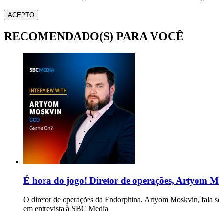
ACEPTO
RECOMENDADO(S) PARA VOCÊ
É hora do jogo! Diretor de operações, Artyom Mo
O diretor de operações da Endorphina, Artyom Moskvin, fala so
em entrevista à SBC Media.