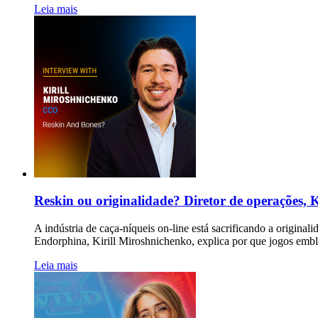
Leia mais
Reskin ou originalidade? Diretor de operações, K
A indústria de caça-níqueis on-line está sacrificando a origin
Endorphina, Kirill Miroshnichenko, explica por que jogos embl
Leia mais