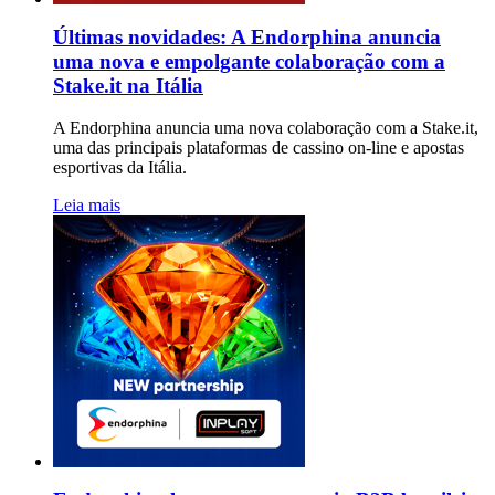
Últimas novidades: A Endorphina anuncia
uma nova e empolgante colaboração com a
Stake.it na Itália
A Endorphina anuncia uma nova colaboração com a Stake.it,
uma das principais plataformas de cassino on-line e apostas
esportivas da Itália.
Leia mais