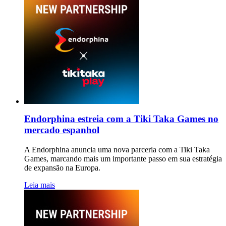
Endorphina estreia com a Tiki Taka Games no
mercado espanhol
A Endorphina anuncia uma nova parceria com a Tiki Taka
Games, marcando mais um importante passo em sua estratégia
de expansão na Europa.
Leia mais