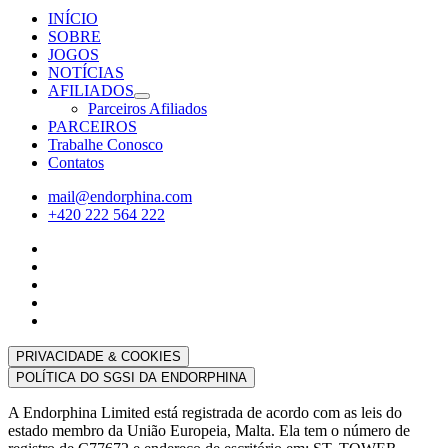
INÍCIO
SOBRE
JOGOS
NOTÍCIAS
AFILIADOS
Parceiros Afiliados
PARCEIROS
Trabalhe Conosco
Contatos
mail@endorphina.com
+420 222 564 222
PRIVACIDADE & COOKIES
POLÍTICA DO SGSI DA ENDORPHINA
A Endorphina Limited está registrada de acordo com as leis do
estado membro da União Europeia, Malta. Ela tem o número de