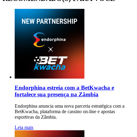
Endorphina estreia com a BetKwacha e
fortalece sua presença na Zâmbia
Endorphina anuncia uma nova parceria estratégica com a
BetKwacha, plataforma de cassino on-line e apostas
esportivas da Zâmbia.
Leia mais