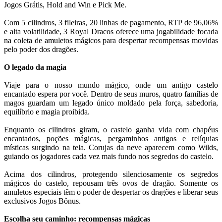
Jogos Grátis, Hold and Win e Pick Me.
Com 5 cilindros, 3 fileiras, 20 linhas de pagamento, RTP de 96,06%
e alta volatilidade, 3 Royal Dracos oferece uma jogabilidade focada
na coleta de amuletos mágicos para despertar recompensas movidas
pelo poder dos dragões.
O legado da magia
Viaje para o nosso mundo mágico, onde um antigo castelo
encantado espera por você. Dentro de seus muros, quatro famílias de
magos guardam um legado único moldado pela força, sabedoria,
equilíbrio e magia proibida.
Enquanto os cilindros giram, o castelo ganha vida com chapéus
encantados, poções mágicas, pergaminhos antigos e relíquias
místicas surgindo na tela. Corujas da neve aparecem como Wilds,
guiando os jogadores cada vez mais fundo nos segredos do castelo.
Acima dos cilindros, protegendo silenciosamente os segredos
mágicos do castelo, repousam três ovos de dragão. Somente os
amuletos especiais têm o poder de despertar os dragões e liberar seus
exclusivos Jogos Bônus.
Escolha seu caminho: recompensas mágicas