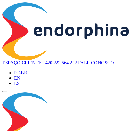
ESPAÇO CLIENTE
+420 222 564 222
FALE CONOSCO
PT-BR
EN
ES