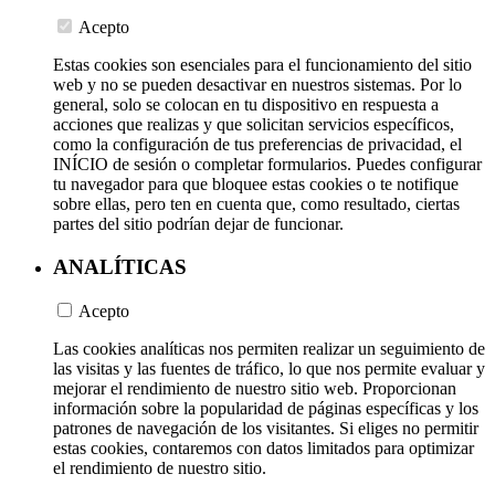
Acepto
Estas cookies son esenciales para el funcionamiento del sitio
web y no se pueden desactivar en nuestros sistemas. Por lo
general, solo se colocan en tu dispositivo en respuesta a
acciones que realizas y que solicitan servicios específicos,
como la configuración de tus preferencias de privacidad, el
INÍCIO de sesión o completar formularios. Puedes configurar
tu navegador para que bloquee estas cookies o te notifique
sobre ellas, pero ten en cuenta que, como resultado, ciertas
partes del sitio podrían dejar de funcionar.
ANALÍTICAS
Acepto
Las cookies analíticas nos permiten realizar un seguimiento de
las visitas y las fuentes de tráfico, lo que nos permite evaluar y
mejorar el rendimiento de nuestro sitio web. Proporcionan
información sobre la popularidad de páginas específicas y los
patrones de navegación de los visitantes. Si eliges no permitir
estas cookies, contaremos con datos limitados para optimizar
el rendimiento de nuestro sitio.