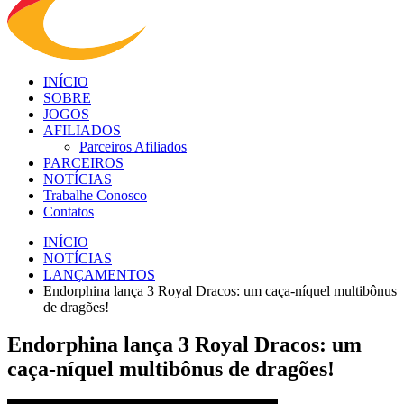
INÍCIO
SOBRE
JOGOS
AFILIADOS
Parceiros Afiliados
PARCEIROS
NOTÍCIAS
Trabalhe Conosco
Contatos
INÍCIO
NOTÍCIAS
LANÇAMENTOS
Endorphina lança 3 Royal Dracos: um caça-níquel multibônus
de dragões!
Endorphina lança 3 Royal Dracos: um
caça-níquel multibônus de dragões!