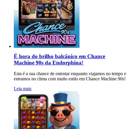
É hora do brilho balcânico em Chance
Machine 90s da Endorphina!
Esta é a sua chance de ostentar enquanto viajamos no tempo e
entramos no clima com muito estilo em Chance Machine 90s!
Leia mais