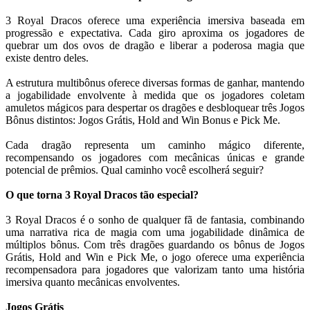
3 Royal Dracos oferece uma experiência imersiva baseada em
progressão e expectativa. Cada giro aproxima os jogadores de
quebrar um dos ovos de dragão e liberar a poderosa magia que
existe dentro deles.
A estrutura multibônus oferece diversas formas de ganhar, mantendo
a jogabilidade envolvente à medida que os jogadores coletam
amuletos mágicos para despertar os dragões e desbloquear três Jogos
Bônus distintos: Jogos Grátis, Hold and Win Bonus e Pick Me.
Cada dragão representa um caminho mágico diferente,
recompensando os jogadores com mecânicas únicas e grande
potencial de prêmios. Qual caminho você escolherá seguir?
O que torna 3 Royal Dracos tão especial?
3 Royal Dracos é o sonho de qualquer fã de fantasia, combinando
uma narrativa rica de magia com uma jogabilidade dinâmica de
múltiplos bônus. Com três dragões guardando os bônus de Jogos
Grátis, Hold and Win e Pick Me, o jogo oferece uma experiência
recompensadora para jogadores que valorizam tanto uma história
imersiva quanto mecânicas envolventes.
Jogos Grátis