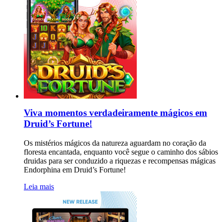
Viva momentos verdadeiramente mágicos em
Druid’s Fortune!
Os mistérios mágicos da natureza aguardam no coração da
floresta encantada, enquanto você segue o caminho dos sábios
druidas para ser conduzido a riquezas e recompensas mágicas
Endorphina em Druid’s Fortune!
Leia mais