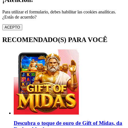
Para utilizar el formulario, debes habilitar las cookies analíticas.
¿Estás de acuerdo?
ACEPTO
RECOMENDADO(S) PARA VOCÊ
Descubra o toque de ouro de Gift of Midas, da