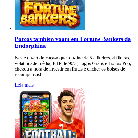
Porcos também voam em Fortune Bankers da
Endorphina!
Neste divertido caça-níquel on-line de 5 cilindros, 4 fileiras,
volatilidade média, RTP de 96%, Jogos Grátis e Bonus Pop,
chegou a hora de investir em frutas e encher os bolsos de
recompensas!
Leia mais