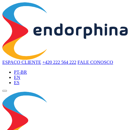
ESPAÇO CLIENTE
+420 222 564 222
FALE CONOSCO
PT-BR
EN
ES