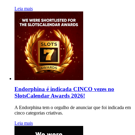
Leia mais
Endorphina é indicada CINCO vezes no
SlotsCalendar Awards 2026!
A Endorphina tem o orgulho de anunciar que foi indicada em
cinco categorias criativas.
Leia mais