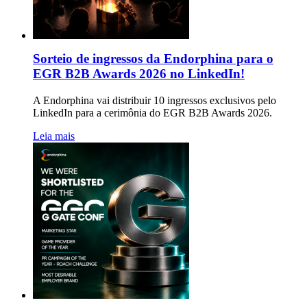
Sorteio de ingressos da Endorphina para o
EGR B2B Awards 2026 no LinkedIn!
A Endorphina vai distribuir 10 ingressos exclusivos pelo
LinkedIn para a cerimônia do EGR B2B Awards 2026.
Leia mais