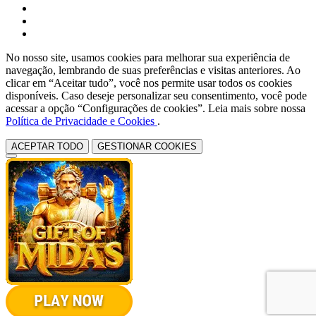
No nosso site, usamos cookies para melhorar sua experiência de
navegação, lembrando de suas preferências e visitas anteriores. Ao
clicar em “Aceitar tudo”, você nos permite usar todos os cookies
disponíveis. Caso deseje personalizar seu consentimento, você pode
acessar a opção “Configurações de cookies”. Leia mais sobre nossa
Política de Privacidade e Cookies
.
ACEPTAR TODO
GESTIONAR COOKIES