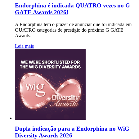
Endorphina é indicada QUATRO vezes no G
GATE Awards 2026!
A Endorphina tem o prazer de anunciar que foi indicada em
QUATRO categorias de prestígio do próximo G GATE
Awards.
Leia mais
Dupla indicação para a Endorphina no WiG
Diversity Awards 2026