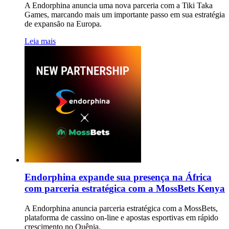
A Endorphina anuncia uma nova parceria com a Tiki Taka
Games, marcando mais um importante passo em sua estratégia
de expansão na Europa.
Leia mais
Endorphina expande sua presença na África
com parceria estratégica com a MossBets Kenya
A Endorphina anuncia parceria estratégica com a MossBets,
plataforma de cassino on-line e apostas esportivas em rápido
crescimento no Quênia.