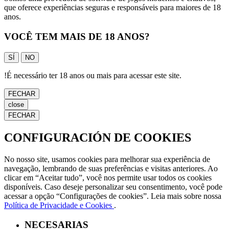
que oferece experiências seguras e responsáveis para maiores de 18
anos.
VOCÊ TEM MAIS DE 18 ANOS?
SÍ
NO
!
É necessário ter 18 anos ou mais para acessar este site.
FECHAR
close
FECHAR
CONFIGURACIÓN DE COOKIES
No nosso site, usamos cookies para melhorar sua experiência de
navegação, lembrando de suas preferências e visitas anteriores. Ao
clicar em “Aceitar tudo”, você nos permite usar todos os cookies
disponíveis. Caso deseje personalizar seu consentimento, você pode
acessar a opção “Configurações de cookies”. Leia mais sobre nossa
Política de Privacidade e Cookies
.
NECESARIAS