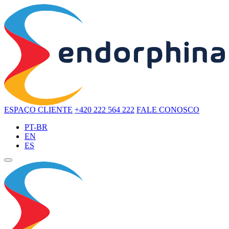
ESPAÇO CLIENTE
+420 222 564 222
FALE CONOSCO
PT-BR
EN
ES