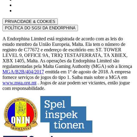
PRIVACIDADE & COOKIES
POLÍTICA DO SGSI DA ENDORPHINA
A Endorphina Limited está registrada de acordo com as leis do
estado membro da União Europeia, Malta. Ela tem o número de
registro de C77672 e endereço de escritório em: ST. TOWER
LEVEL 9, OFFICE 9A, TRIQ TESTAFERRATA, TA XBIEX,
XBX 1405, Malta. As operações da Endorphina Limited são
regulamentadas pela Malta Gaming Authority (MGA) sob a licença
MGA/B2B/404/2017
emitida em 1º de agosto de 2018. A empresa
fornece serviços de jogos do tipo 1. Saiba mais sobre a MGA em
www.mga.org.mt
. Jogos de azar podem ser viciantes, então jogue
com responsabilidade.