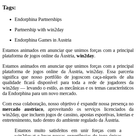
Tags:
Endorphina Partnerships
Partnership with win2day
Endorphina Games in Austria
Estamos animados em anunciar que unimos forças com a principal
plataforma de jogos online da Áustria,
win2day
.
Estamos animados em anunciar que unimos forças com a principal
plataforma de jogos online da Áustria, win2day. Essa parceria
significa que nosso portfólio de jogoscom caça-níqueis de alta
qualidade ficará disponível para toda a rede de jogadores da
win2day — levando o estilo, as mecânicas e os temas característicos
da Endorphina para um novo mercado.
Com essa colaboração, nosso objetivo é expandir nossa presença no
mercado austríaco
, aproveitando os serviços licenciados da
win2day, que incluem jogos de cassino, apostas esportivas, loterias e
entretenimento, tudo dentro do ambiente regulado da Áustria.
Estamos muito satisfeitos em unir forças com a
win2day.at e levar nossas experiências de jogo únicas