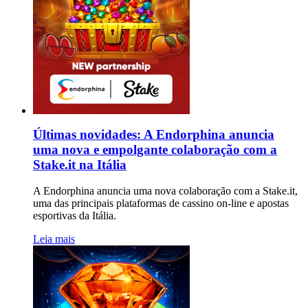
Últimas novidades: A Endorphina anuncia
uma nova e empolgante colaboração com a
Stake.it na Itália
A Endorphina anuncia uma nova colaboração com a Stake.it,
uma das principais plataformas de cassino on-line e apostas
esportivas da Itália.
Leia mais