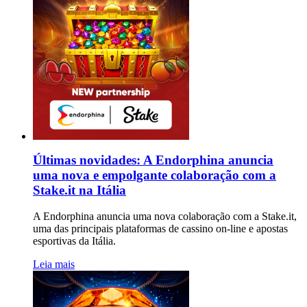
Últimas novidades: A Endorphina anuncia
uma nova e empolgante colaboração com a
Stake.it na Itália
A Endorphina anuncia uma nova colaboração com a Stake.it,
uma das principais plataformas de cassino on-line e apostas
esportivas da Itália.
Leia mais