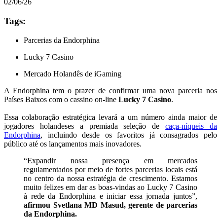
02/06/26
Tags:
Parcerias da Endorphina
Lucky 7 Casino
Mercado Holandês de iGaming
A Endorphina tem o prazer de confirmar uma nova parceria nos
Países Baixos com o cassino on-line
Lucky 7 Casino
.
Essa colaboração estratégica levará a um número ainda maior de
jogadores holandeses a premiada seleção de
caça-níqueis da
Endorphina
, incluindo desde os favoritos já consagrados pelo
público até os lançamentos mais inovadores.
“Expandir nossa presença em mercados
regulamentados por meio de fortes parcerias locais está
no centro da nossa estratégia de crescimento. Estamos
muito felizes em dar as boas-vindas ao Lucky 7 Casino
à rede da Endorphina e iniciar essa jornada juntos”,
afirmou Svetlana MD Masud, gerente de parcerias
da Endorphina.