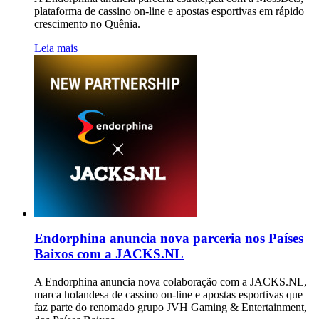
plataforma de cassino on-line e apostas esportivas em rápido
crescimento no Quênia.
Leia mais
Endorphina anuncia nova parceria nos Países
Baixos com a JACKS.NL
A Endorphina anuncia nova colaboração com a JACKS.NL,
marca holandesa de cassino on-line e apostas esportivas que
faz parte do renomado grupo JVH Gaming & Entertainment,