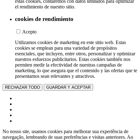
estas cookies, contaremos con datos limitados para optimizar
el rendimiento de nuestro sitio.
cookies de rendimiento
Acepto
Utilizamos cookies de marketing en este sitio web. Estas
cookies se emplean para una variedad de propósitos
esenciales, que incluyen, entre otros, personalizar y optimizar
nuestros esfuerzos publicitarios. Estas cookies también nos
permiten medir la efectividad de nuestras campañas de
marketing, lo que asegura que el contenido y las ofertas que te
presentamos sean relevantes y atractivos.
RECHAZAR TODO
GUARDAR Y ACEPTAR
No nosso site, usamos cookies para melhorar sua experiência de
navegação, lembrando de suas preferências e visitas anteriores. Ao