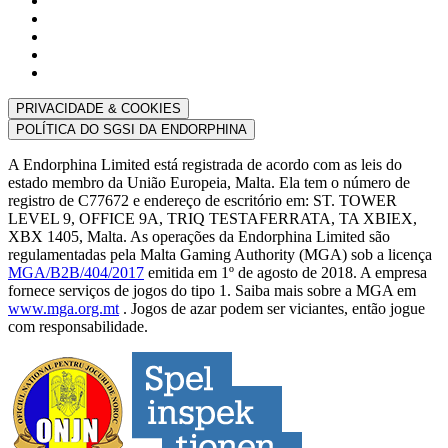
PRIVACIDADE & COOKIES
POLÍTICA DO SGSI DA ENDORPHINA
A Endorphina Limited está registrada de acordo com as leis do
estado membro da União Europeia, Malta. Ela tem o número de
registro de C77672 e endereço de escritório em: ST. TOWER
LEVEL 9, OFFICE 9A, TRIQ TESTAFERRATA, TA XBIEX,
XBX 1405, Malta. As operações da Endorphina Limited são
regulamentadas pela Malta Gaming Authority (MGA) sob a licença
MGA/B2B/404/2017
emitida em 1º de agosto de 2018. A empresa
fornece serviços de jogos do tipo 1. Saiba mais sobre a MGA em
www.mga.org.mt
. Jogos de azar podem ser viciantes, então jogue
com responsabilidade.