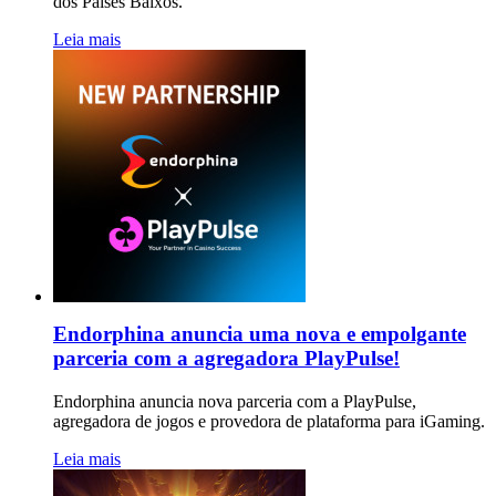
dos Países Baixos.
Leia mais
Endorphina anuncia uma nova e empolgante
parceria com a agregadora PlayPulse!
Endorphina anuncia nova parceria com a PlayPulse,
agregadora de jogos e provedora de plataforma para iGaming.
Leia mais