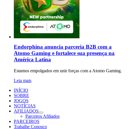
Endorphina anuncia parceria B2B com a
Atomo Gaming e fortalece sua presença na
América Latina
Estamos empolgados em unir forças com a Atomo Gaming.
Leia mais
INÍCIO
SOBRE
JOGOS
NOTÍCIAS
AFILIADOS
Parceiros Afiliados
PARCEIROS
Trabalhe Conosco