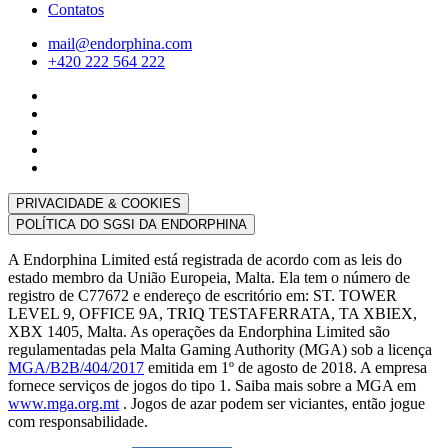
Contatos
mail@endorphina.com
+420 222 564 222
PRIVACIDADE & COOKIES
POLÍTICA DO SGSI DA ENDORPHINA
A Endorphina Limited está registrada de acordo com as leis do
estado membro da União Europeia, Malta. Ela tem o número de
registro de C77672 e endereço de escritório em: ST. TOWER
LEVEL 9, OFFICE 9A, TRIQ TESTAFERRATA, TA XBIEX,
XBX 1405, Malta. As operações da Endorphina Limited são
regulamentadas pela Malta Gaming Authority (MGA) sob a licença
MGA/B2B/404/2017
emitida em 1º de agosto de 2018. A empresa
fornece serviços de jogos do tipo 1. Saiba mais sobre a MGA em
www.mga.org.mt
. Jogos de azar podem ser viciantes, então jogue
com responsabilidade.