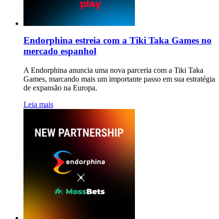
Endorphina estreia com a Tiki Taka Games no
mercado espanhol
A Endorphina anuncia uma nova parceria com a Tiki Taka
Games, marcando mais um importante passo em sua estratégia
de expansão na Europa.
Leia mais