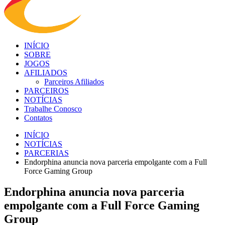
INÍCIO
SOBRE
JOGOS
AFILIADOS
Parceiros Afiliados
PARCEIROS
NOTÍCIAS
Trabalhe Conosco
Contatos
INÍCIO
NOTÍCIAS
PARCERIAS
Endorphina anuncia nova parceria empolgante com a Full
Force Gaming Group
Endorphina anuncia nova parceria
empolgante com a Full Force Gaming
Group