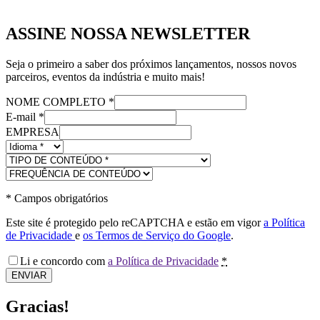
ASSINE NOSSA NEWSLETTER
Seja o primeiro a saber dos próximos lançamentos, nossos novos
parceiros, eventos da indústria e muito mais!
NOME COMPLETO
*
E-mail
*
EMPRESA
*
Campos obrigatórios
Este site é protegido pelo reCAPTCHA e estão em vigor
a Política
de Privacidade
e
os Termos de Serviço do Google
.
Li e concordo com
a Política de Privacidade
*
ENVIAR
Gracias!