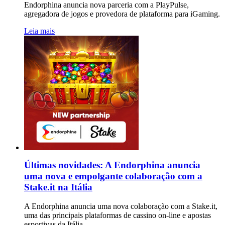
Endorphina anuncia nova parceria com a PlayPulse,
agregadora de jogos e provedora de plataforma para iGaming.
Leia mais
Últimas novidades: A Endorphina anuncia
uma nova e empolgante colaboração com a
Stake.it na Itália
A Endorphina anuncia uma nova colaboração com a Stake.it,
uma das principais plataformas de cassino on-line e apostas
esportivas da Itália.