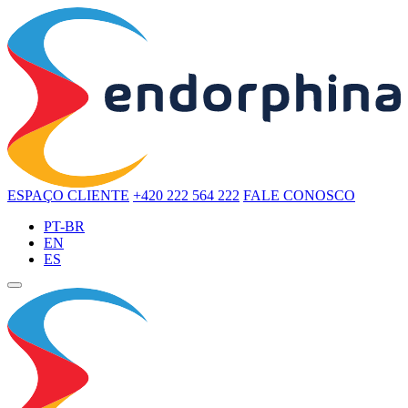
ESPAÇO CLIENTE
+420 222 564 222
FALE CONOSCO
PT-BR
EN
ES