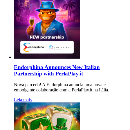
Endorphina Announces New Italian
Partnership with PerlaPlay.it
Nova parceria! A Endorphina anuncia uma nova e
empolgante colaboração com a PerlaPlay.it na Itália.
Leia mais