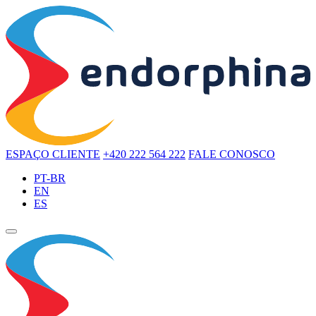
ESPAÇO CLIENTE
+420 222 564 222
FALE CONOSCO
PT-BR
EN
ES