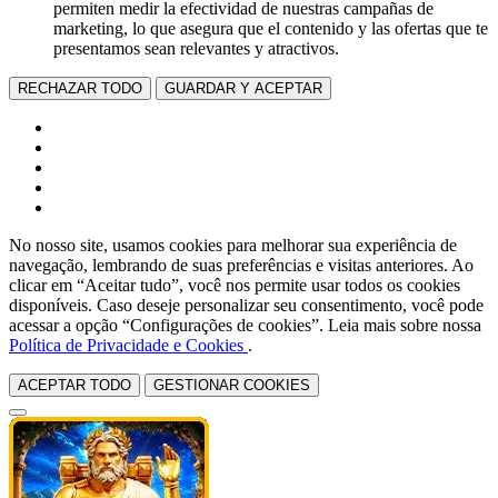
permiten medir la efectividad de nuestras campañas de
marketing, lo que asegura que el contenido y las ofertas que te
presentamos sean relevantes y atractivos.
RECHAZAR TODO
GUARDAR Y ACEPTAR
No nosso site, usamos cookies para melhorar sua experiência de
navegação, lembrando de suas preferências e visitas anteriores. Ao
clicar em “Aceitar tudo”, você nos permite usar todos os cookies
disponíveis. Caso deseje personalizar seu consentimento, você pode
acessar a opção “Configurações de cookies”. Leia mais sobre nossa
Política de Privacidade e Cookies
.
ACEPTAR TODO
GESTIONAR COOKIES