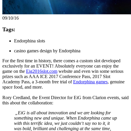
09/10/16
Tags:
Endorphina slots
casino games design by Endorphina
For the first time in history, there comes a custom slot developed
exclusively for an EVENT! Absolutely everyone can enjoy the
game on the
Eig2016slot.com
website and even win some serious
prizes such as AAA ICE 2017 Conference Pass, 2017 Slot
Academy Pass, a 3-month free trial of
Endorphina games
, genuine
space food, and more.
Rory Credland, the Event Director for EiG from Clarion events, said
this about the collaboration:
„EiG is all about innovation and we are looking for
something new and unique. When Endorphina came up
with this terrific idea, we just couldn‘t say no to it, it
was bold, brilliant and challenging at the same time,