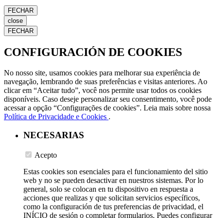
FECHAR
close
FECHAR
CONFIGURACIÓN DE COOKIES
No nosso site, usamos cookies para melhorar sua experiência de
navegação, lembrando de suas preferências e visitas anteriores. Ao
clicar em “Aceitar tudo”, você nos permite usar todos os cookies
disponíveis. Caso deseje personalizar seu consentimento, você pode
acessar a opção “Configurações de cookies”. Leia mais sobre nossa
Política de Privacidade e Cookies
.
NECESARIAS
Acepto
Estas cookies son esenciales para el funcionamiento del sitio
web y no se pueden desactivar en nuestros sistemas. Por lo
general, solo se colocan en tu dispositivo en respuesta a
acciones que realizas y que solicitan servicios específicos,
como la configuración de tus preferencias de privacidad, el
INÍCIO de sesión o completar formularios. Puedes configurar