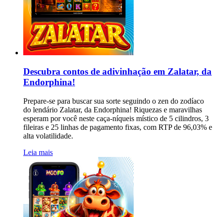
Descubra contos de adivinhação em Zalatar, da
Endorphina!
Prepare-se para buscar sua sorte seguindo o zen do zodíaco
do lendário Zalatar, da Endorphina! Riquezas e maravilhas
esperam por você neste caça-níqueis místico de 5 cilindros, 3
fileiras e 25 linhas de pagamento fixas, com RTP de 96,03% e
alta volatilidade.
Leia mais