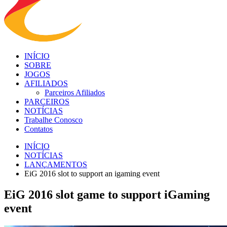
INÍCIO
SOBRE
JOGOS
AFILIADOS
Parceiros Afiliados
PARCEIROS
NOTÍCIAS
Trabalhe Conosco
Contatos
INÍCIO
NOTÍCIAS
LANÇAMENTOS
EiG 2016 slot to support an igaming event
EiG 2016 slot game to support iGaming
event