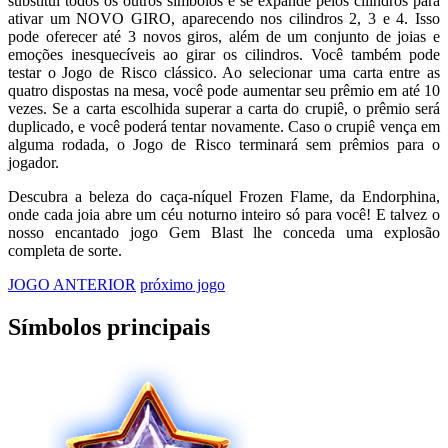
substitui todos os outros símbolos e se expande pelos cilindros para
ativar um NOVO GIRO, aparecendo nos cilindros 2, 3 e 4. Isso
pode oferecer até 3 novos giros, além de um conjunto de joias e
emoções inesquecíveis ao girar os cilindros. Você também pode
testar o Jogo de Risco clássico. Ao selecionar uma carta entre as
quatro dispostas na mesa, você pode aumentar seu prêmio em até 10
vezes. Se a carta escolhida superar a carta do crupiê, o prêmio será
duplicado, e você poderá tentar novamente. Caso o crupiê vença em
alguma rodada, o Jogo de Risco terminará sem prêmios para o
jogador.
Descubra a beleza do caça-níquel Frozen Flame, da Endorphina,
onde cada joia abre um céu noturno inteiro só para você! E talvez o
nosso encantado jogo Gem Blast lhe conceda uma explosão
completa de sorte.
JOGO ANTERIOR
próximo jogo
Símbolos principais