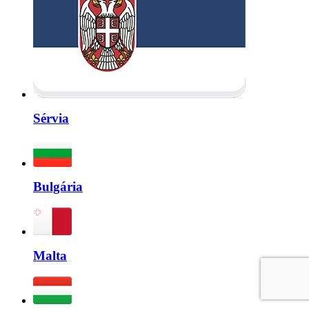
Sérvia
Bulgária
Malta