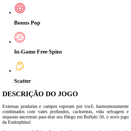
Bonus Pop
In-Game Free Spins
Scatter
DESCRIÇÃO DO JOGO
Extensas pradarias e campos esperam por você, harmoniosamente
combinados com vales profundos, cachoeiras, vida selvagem e
sequoias ancestrais para tirar seu fôlego em Buffalo 50, o novo jogo
da Endorphina!