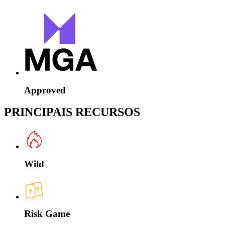
Approved
PRINCIPAIS RECURSOS
Wild
Risk Game