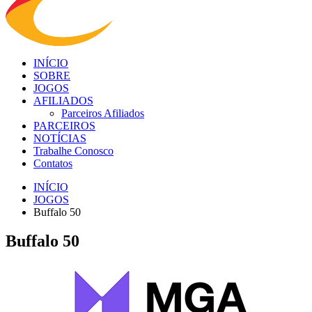
INÍCIO
SOBRE
JOGOS
AFILIADOS
Parceiros Afiliados
PARCEIROS
NOTÍCIAS
Trabalhe Conosco
Contatos
INÍCIO
JOGOS
Buffalo 50
Buffalo 50