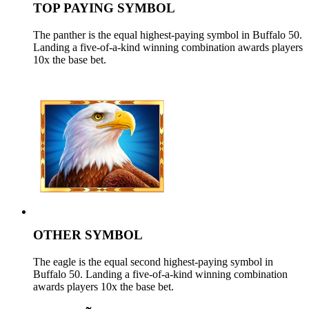
TOP PAYING SYMBOL
The panther is the equal highest-paying symbol in Buffalo 50.
Landing a five-of-a-kind winning combination awards players
10x the base bet.
OTHER SYMBOL
The eagle is the equal second highest-paying symbol in
Buffalo 50. Landing a five-of-a-kind winning combination
awards players 10x the base bet.