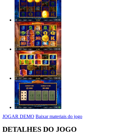
JOGAR DEMO
Baixar materiais do jogo
DETALHES DO JOGO