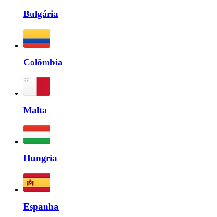
Bulgária
Colômbia
Malta
Hungria
Espanha