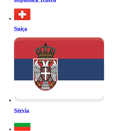
Suíça
Sérvia