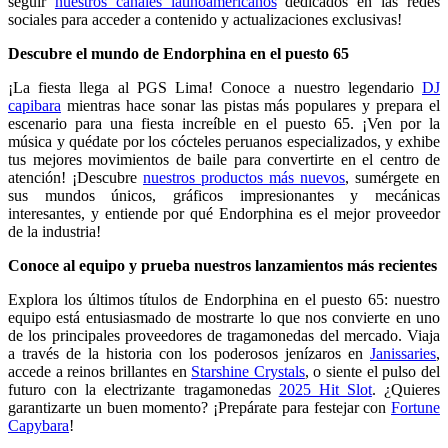
seguir
nuestros canales latinoamericanos
dedicados en las redes
sociales para acceder a contenido y actualizaciones exclusivas!
Descubre el mundo de Endorphina en el puesto 65
¡La fiesta llega al PGS Lima! Conoce a nuestro legendario
DJ
capibara
mientras hace sonar las pistas más populares y prepara el
escenario para una fiesta increíble en el puesto 65. ¡Ven por la
música y quédate por los cócteles peruanos especializados, y exhibe
tus mejores movimientos de baile para convertirte en el centro de
atención! ¡Descubre
nuestros productos más nuevos
, sumérgete en
sus mundos únicos, gráficos impresionantes y mecánicas
interesantes, y entiende por qué Endorphina es el mejor proveedor
de la industria!
Conoce al equipo y prueba nuestros lanzamientos más recientes
Explora los últimos títulos de Endorphina en el puesto 65: nuestro
equipo está entusiasmado de mostrarte lo que nos convierte en uno
de los principales proveedores de tragamonedas del mercado. Viaja
a través de la historia con los poderosos jenízaros en
Janissaries
,
accede a reinos brillantes en
Starshine Crystals
, o siente el pulso del
futuro con la electrizante tragamonedas
2025 Hit Slot
. ¿Quieres
garantizarte un buen momento? ¡Prepárate para festejar con
Fortune
Capybara
!