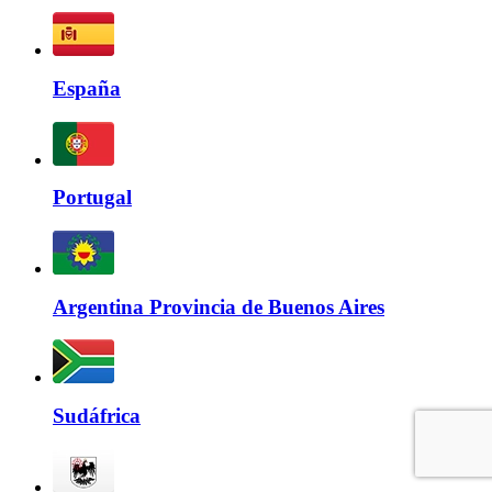
España
Portugal
Argentina Provincia de Buenos Aires
Sudáfrica