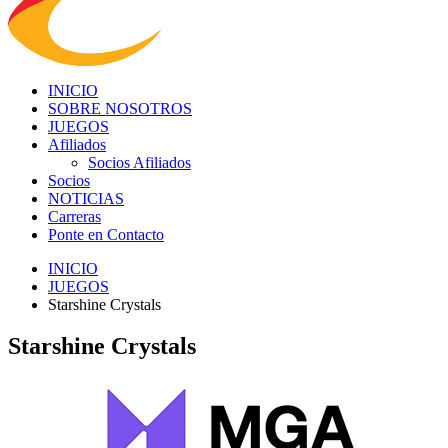
INICIO
SOBRE NOSOTROS
JUEGOS
Afiliados
Socios Afiliados
Socios
NOTICIAS
Carreras
Ponte en Contacto
INICIO
JUEGOS
Starshine Crystals
Starshine Crystals