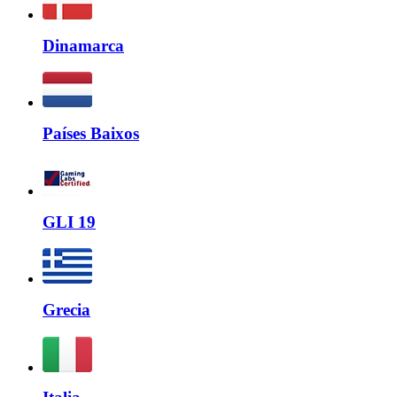
Dinamarca
Países Baixos
GLI 19
Grecia