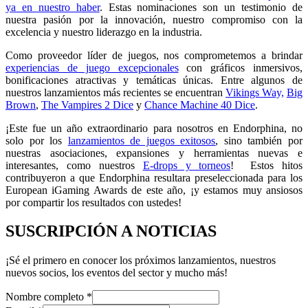
ya en nuestro haber
. Estas nominaciones son un testimonio de
nuestra pasión por la innovación, nuestro compromiso con la
excelencia y nuestro liderazgo en la industria.
Como proveedor líder de juegos, nos comprometemos a brindar
experiencias de juego excepcionales
con gráficos inmersivos,
bonificaciones atractivas y temáticas únicas. Entre algunos de
nuestros lanzamientos más recientes se encuentran
Vikings Way,
Big
Brown
,
The Vampires 2 Dice
y
Chance Machine 40 Dice
.
¡Este fue un año extraordinario para nosotros en Endorphina, no
solo por los
lanzamientos de juegos exitosos
, sino también por
nuestras asociaciones, expansiones y herramientas nuevas e
interesantes, como nuestros
E-drops y torneos
! Estos hitos
contribuyeron a que Endorphina resultara preseleccionada para los
European iGaming Awards de este año, ¡y estamos muy ansiosos
por compartir los resultados con ustedes!
SUSCRIPCIÓN A NOTICIAS
¡Sé el primero en conocer los próximos lanzamientos, nuestros
nuevos socios, los eventos del sector y mucho más!
Nombre completo
*