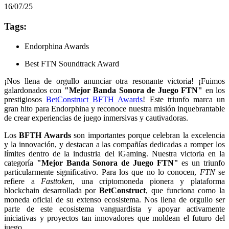
16/07/25
Tags:
Endorphina Awards
Best FTN Soundtrack Award
¡Nos llena de orgullo anunciar otra resonante victoria! ¡Fuimos
galardonados con
"Mejor Banda Sonora de Juego FTN"
en los
prestigiosos
BetConstruct BFTH Awards
! Este triunfo marca un
gran hito para Endorphina y reconoce nuestra misión inquebrantable
de crear experiencias de juego inmersivas y cautivadoras.
Los
BFTH Awards
son importantes porque celebran la excelencia
y la innovación, y destacan a las compañías dedicadas a romper los
límites dentro de la industria del iGaming. Nuestra victoria en la
categoría
"Mejor Banda Sonora de Juego FTN"
es un triunfo
particularmente significativo. Para los que no lo conocen,
FTN
se
refiere a
Fasttoken
, una criptomoneda pionera y plataforma
blockchain desarrollada por
BetConstruct
, que funciona como la
moneda oficial de su extenso ecosistema. Nos llena de orgullo ser
parte de este ecosistema vanguardista y apoyar activamente
iniciativas y proyectos tan innovadores que moldean el futuro del
juego.