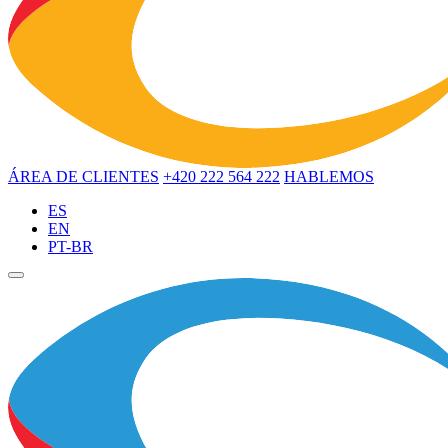
ÁREA DE CLIENTES
+420 222 564 222
HABLEMOS
ES
EN
PT-BR