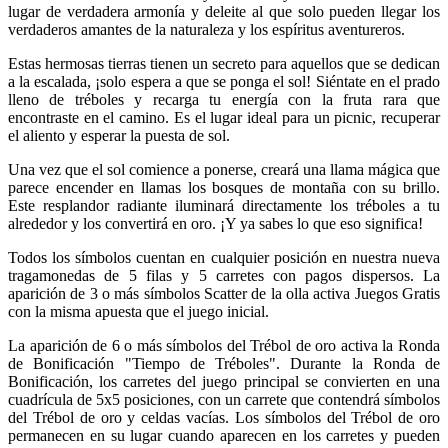
lugar de verdadera armonía y deleite al que solo pueden llegar los
verdaderos amantes de la naturaleza y los espíritus aventureros.
Estas hermosas tierras tienen un secreto para aquellos que se dedican
a la escalada, ¡solo espera a que se ponga el sol! Siéntate en el prado
lleno de tréboles y recarga tu energía con la fruta rara que
encontraste en el camino. Es el lugar ideal para un picnic, recuperar
el aliento y esperar la puesta de sol.
Una vez que el sol comience a ponerse, creará una llama mágica que
parece encender en llamas los bosques de montaña con su brillo.
Este resplandor radiante iluminará directamente los tréboles a tu
alrededor y los convertirá en oro. ¡Y ya sabes lo que eso significa!
Todos los símbolos cuentan en cualquier posición en nuestra nueva
tragamonedas de 5 filas y 5 carretes con pagos dispersos. La
aparición de 3 o más símbolos Scatter de la olla activa Juegos Gratis
con la misma apuesta que el juego inicial.
La aparición de 6 o más símbolos del Trébol de oro activa la Ronda
de Bonificación "Tiempo de Tréboles". Durante la Ronda de
Bonificación, los carretes del juego principal se convierten en una
cuadrícula de 5x5 posiciones, con un carrete que contendrá símbolos
del Trébol de oro y celdas vacías. Los símbolos del Trébol de oro
permanecen en su lugar cuando aparecen en los carretes y pueden