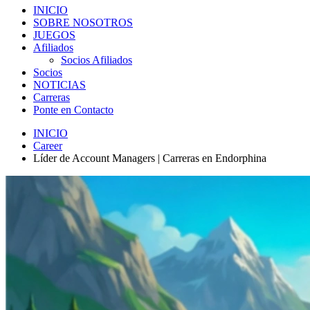
INICIO
SOBRE NOSOTROS
JUEGOS
Afiliados
Socios Afiliados
Socios
NOTICIAS
Carreras
Ponte en Contacto
INICIO
Career
Líder de Account Managers | Carreras en Endorphina