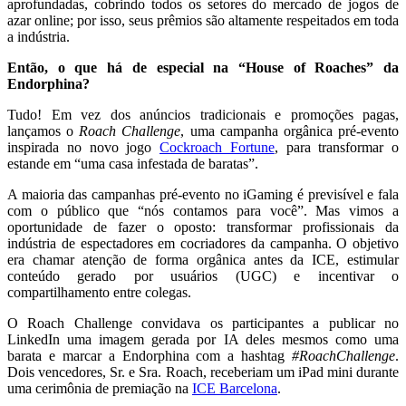
aprofundadas, cobrindo todos os setores do mercado de jogos de
azar online; por isso, seus prêmios são altamente respeitados em toda
a indústria.
Então, o que há de especial na “House of Roaches” da
Endorphina?
Tudo! Em vez dos anúncios tradicionais e promoções pagas,
lançamos o
Roach Challenge
, uma campanha orgânica pré-evento
inspirada no novo jogo
Cockroach Fortune
, para transformar o
estande em “uma casa infestada de baratas”.
A maioria das campanhas pré-evento no iGaming é previsível e fala
com o público que “nós contamos para você”. Mas vimos a
oportunidade de fazer o oposto: transformar profissionais da
indústria de espectadores em cocriadores da campanha. O objetivo
era chamar atenção de forma orgânica antes da ICE, estimular
conteúdo gerado por usuários (UGC) e incentivar o
compartilhamento entre colegas.
O Roach Challenge convidava os participantes a publicar no
LinkedIn uma imagem gerada por IA deles mesmos como uma
barata e marcar a Endorphina com a hashtag
#RoachChallenge
.
Dois vencedores, Sr. e Sra. Roach, receberiam um iPad mini durante
uma cerimônia de premiação na
ICE Barcelona
.