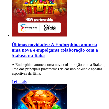
Últimas novidades: A Endorphina anuncia
uma nova e empolgante colaboração com a
Stake.it na Itália
A Endorphina anuncia uma nova colaboração com a Stake.it,
uma das principais plataformas de cassino on-line e apostas
esportivas da Itália.
Leia mais