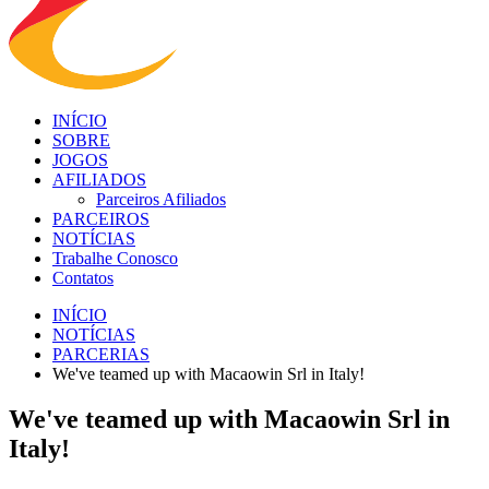
INÍCIO
SOBRE
JOGOS
AFILIADOS
Parceiros Afiliados
PARCEIROS
NOTÍCIAS
Trabalhe Conosco
Contatos
INÍCIO
NOTÍCIAS
PARCERIAS
We've teamed up with Macaowin Srl in Italy!
We've teamed up with Macaowin Srl in
Italy!