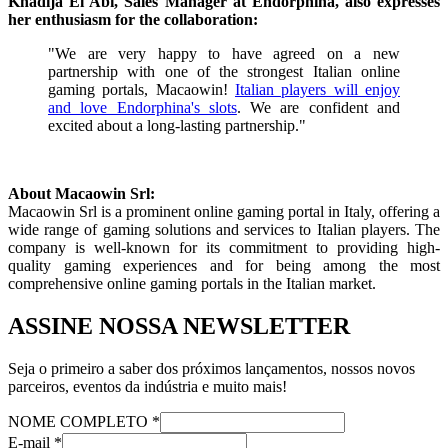
Khadija El Abi, Sales Manager at Endorphina, also expresses
her enthusiasm for the collaboration:
"We are very happy to have agreed on a new
partnership with one of the strongest Italian online
gaming portals, Macaowin!
Italian players will enjoy
and love Endorphina's slots
. We are confident and
excited about a long-lasting partnership."
About Macaowin Srl:
Macaowin Srl is a prominent online gaming portal in Italy, offering a
wide range of gaming solutions and services to Italian players. The
company is well-known for its commitment to providing high-
quality gaming experiences and for being among the most
comprehensive online gaming portals in the Italian market.
ASSINE NOSSA NEWSLETTER
Seja o primeiro a saber dos próximos lançamentos, nossos novos
parceiros, eventos da indústria e muito mais!
NOME COMPLETO
*
E-mail
*