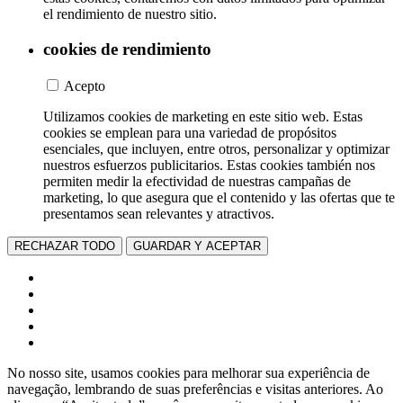
el rendimiento de nuestro sitio.
cookies de rendimiento
Acepto
Utilizamos cookies de marketing en este sitio web. Estas
cookies se emplean para una variedad de propósitos
esenciales, que incluyen, entre otros, personalizar y optimizar
nuestros esfuerzos publicitarios. Estas cookies también nos
permiten medir la efectividad de nuestras campañas de
marketing, lo que asegura que el contenido y las ofertas que te
presentamos sean relevantes y atractivos.
RECHAZAR TODO
GUARDAR Y ACEPTAR
No nosso site, usamos cookies para melhorar sua experiência de
navegação, lembrando de suas preferências e visitas anteriores. Ao