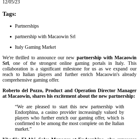
12/05/23
Tags:
Partnerships
partnership with Macaowin Srl
Italy Gaming Market
We're thrilled to announce our new
partnership with Macaowin
Srl
, one of the strongest online gaming portals in Italy. This
collaboration is a significant milestone for us as we expand our
reach to Italian players and further enrich Macaowin's already
comprehensive gaming offer.
Roberto del Pozzo, Product and Operation Director Manager
at Macaowin, shares his excitement about the new partnership:
“We are pleased to start this new partnership with
Endorphina, a casino provider increasingly valued by
players who further enrich our gaming offer, which is
confirmed to be among the most complete on the Italian
market.”