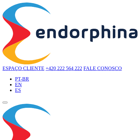
ESPAÇO CLIENTE
+420 222 564 222
FALE CONOSCO
PT-BR
EN
ES