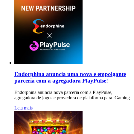
Endorphina anuncia uma nova e empolgante
parceria com a agregadora PlayPulse!
Endorphina anuncia nova parceria com a PlayPulse,
agregadora de jogos e provedora de plataforma para iGaming.
Leia mais