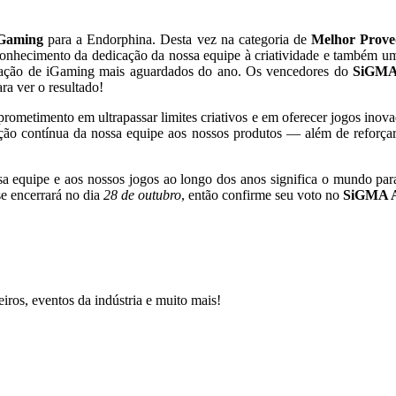
iGaming
para a Endorphina. Desta vez na categoria de
Melhor Prove
onhecimento da dedicação da nossa equipe à criatividade e também u
miação de iGaming mais aguardados do ano. Os vencedores do
SiGMA
ra ver o resultado!
ometimento em ultrapassar limites criativos e em oferecer jogos inov
ção contínua da nossa equipe aos nossos produtos — além de reforçar
sa equipe e aos nossos jogos ao longo dos anos significa o mundo pa
se encerrará no dia
28 de outubro
, então confirme seu voto no
SiGMA 
iros, eventos da indústria e muito mais!