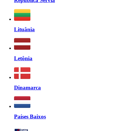
República Sérvia
Lituânia
Letônia
Dinamarca
Países Baixos