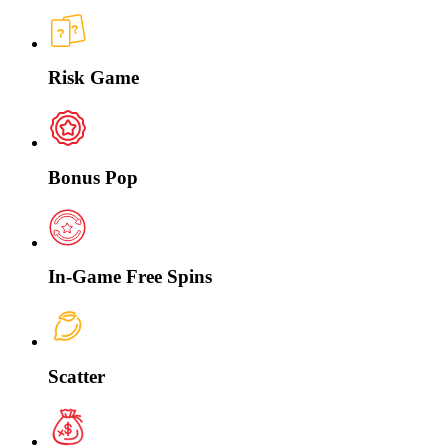
Risk Game
Bonus Pop
In-Game Free Spins
Scatter