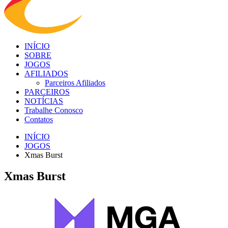
INÍCIO
SOBRE
JOGOS
AFILIADOS
Parceiros Afiliados
PARCEIROS
NOTÍCIAS
Trabalhe Conosco
Contatos
INÍCIO
JOGOS
Xmas Burst
Xmas Burst