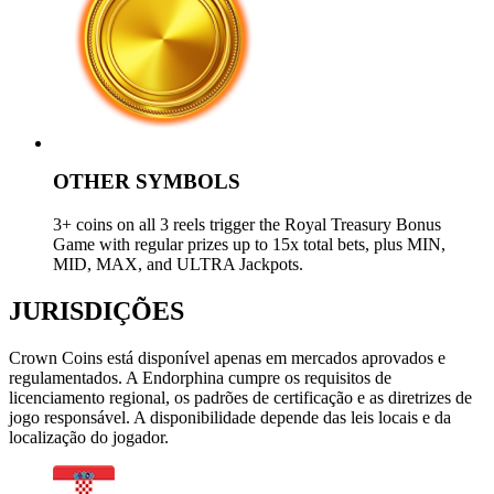
OTHER SYMBOLS
3+ coins on all 3 reels trigger the Royal Treasury Bonus
Game with regular prizes up to 15x total bets, plus MIN,
MID, MAX, and ULTRA Jackpots.
JURISDIÇÕES
Crown Coins está disponível apenas em mercados aprovados e
regulamentados. A Endorphina cumpre os requisitos de
licenciamento regional, os padrões de certificação e as diretrizes de
jogo responsável. A disponibilidade depende das leis locais e da
localização do jogador.