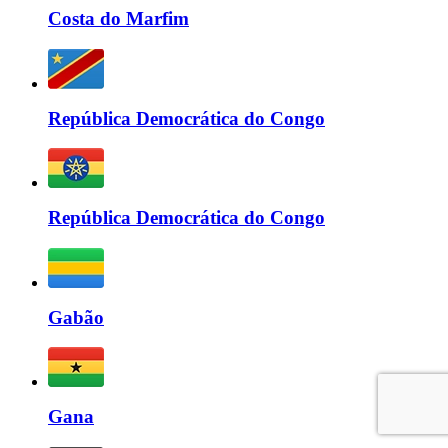
Costa do Marfim
República Democrática do Congo
República Democrática do Congo
Gabão
Gana