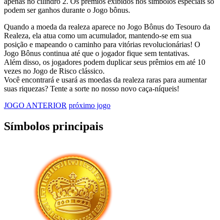
apenas no cilindro 2. Os prêmios exibidos nos símbolos especiais só
podem ser ganhos durante o Jogo bônus.
Quando a moeda da realeza aparece no Jogo Bônus do Tesouro da
Realeza, ela atua como um acumulador, mantendo-se em sua
posição e mapeando o caminho para vitórias revolucionárias! O
Jogo Bônus continua até que o jogador fique sem tentativas.
Além disso, os jogadores podem duplicar seus prêmios em até 10
vezes no Jogo de Risco clássico.
Você encontrará e usará as moedas da realeza raras para aumentar
suas riquezas? Tente a sorte no nosso novo caça-níqueis!
JOGO ANTERIOR
próximo jogo
Símbolos principais