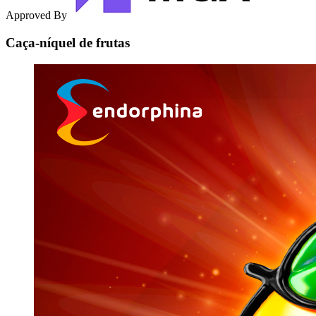
Approved By
Caça-níquel de frutas