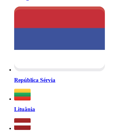
República Sérvia
Lituânia