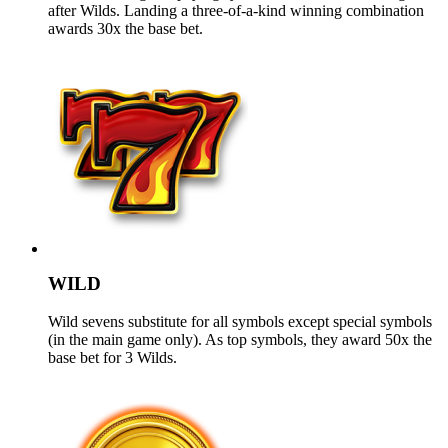
after Wilds. Landing a three-of-a-kind winning combination
awards 30x the base bet.
WILD
Wild sevens substitute for all symbols except special symbols
(in the main game only). As top symbols, they award 50x the
base bet for 3 Wilds.