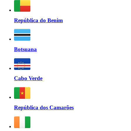
República do Benim
Botsuana
Cabo Verde
República dos Camarões