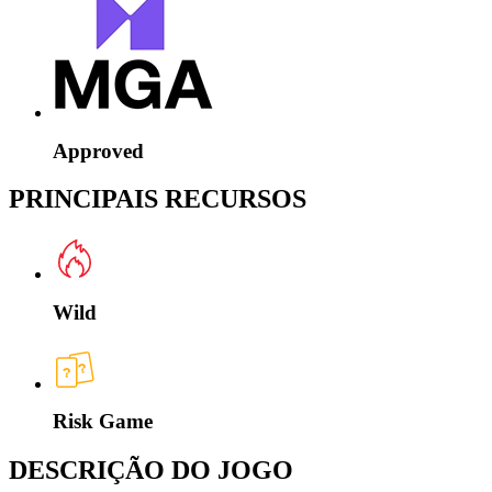
Approved
PRINCIPAIS RECURSOS
Wild
Risk Game
DESCRIÇÃO DO JOGO