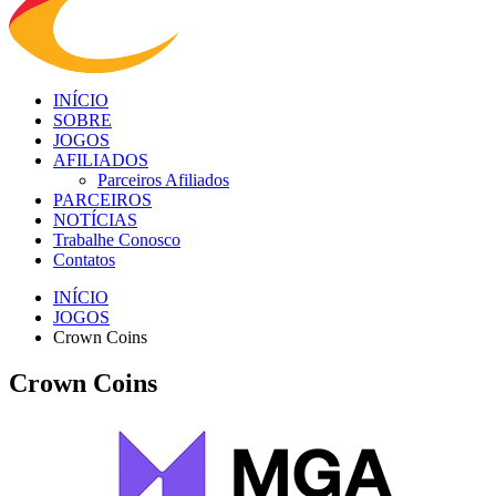
INÍCIO
SOBRE
JOGOS
AFILIADOS
Parceiros Afiliados
PARCEIROS
NOTÍCIAS
Trabalhe Conosco
Contatos
INÍCIO
JOGOS
Crown Coins
Crown Coins