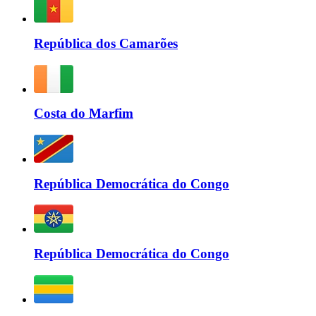
República dos Camarões
Costa do Marfim
República Democrática do Congo
República Democrática do Congo