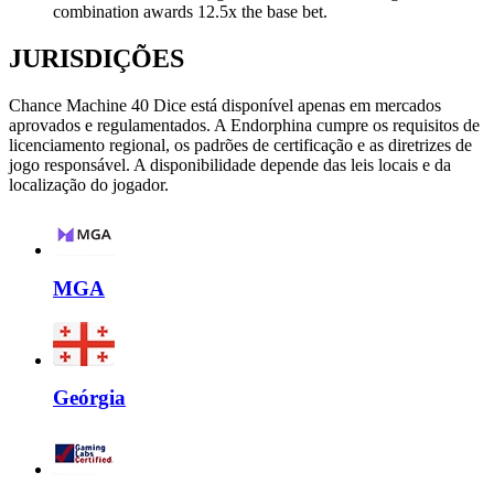
combination awards 12.5x the base bet.
JURISDIÇÕES
Chance Machine 40 Dice está disponível apenas em mercados
aprovados e regulamentados. A Endorphina cumpre os requisitos de
licenciamento regional, os padrões de certificação e as diretrizes de
jogo responsável. A disponibilidade depende das leis locais e da
localização do jogador.
MGA
Geórgia