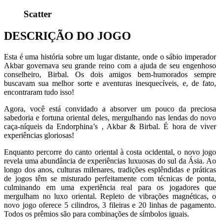
Scatter
DESCRIÇÃO DO JOGO
Esta é uma história sobre um lugar distante, onde o sábio imperador
Akbar governava seu grande reino com a ajuda de seu engenhoso
conselheiro, Birbal. Os dois amigos bem-humorados sempre
buscavam sua melhor sorte e aventuras inesquecíveis, e, de fato,
encontraram tudo isso!
Agora, você está convidado a absorver um pouco da preciosa
sabedoria e fortuna oriental deles, mergulhando nas lendas do novo
caça-níqueis da Endorphina’s , Akbar & Birbal. É hora de viver
experiências gloriosas!
Enquanto percorre do canto oriental à costa ocidental, o novo jogo
revela uma abundância de experiências luxuosas do sul da Ásia. Ao
longo dos anos, culturas milenares, tradições esplêndidas e práticas
de jogos têm se misturado perfeitamente com técnicas de ponta,
culminando em uma experiência real para os jogadores que
mergulham no luxo oriental. Repleto de vibrações magnéticas, o
novo jogo oferece 5 cilindros, 3 fileiras e 20 linhas de pagamento.
Todos os prêmios são para combinações de símbolos iguais.