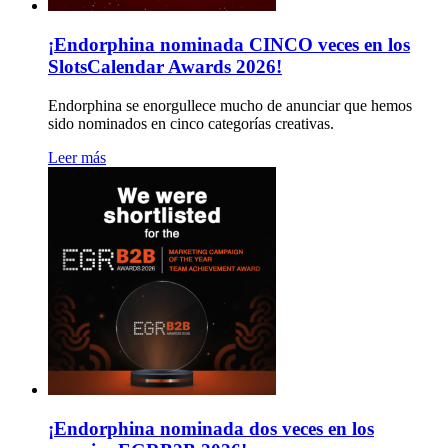
¡Endorphina nominada CINCO veces en los
SlotsCalendar Awards 2026!
Endorphina se enorgullece mucho de anunciar que hemos
sido nominados en cinco categorías creativas.
Leer más
¡Endorphina nominada dos veces en los