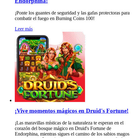
Endorphina!
¡Ponte los guantes de seguridad y las gafas protectoras para
combatir el fuego en Burning Coins 100!
Leer más
¡Vive momentos mágicos en Druid's Fortune!
¡Las maravillas místicas de la naturaleza te esperan en el
corazón del bosque mágico en Druid's Fortune de
Endorphina, mientras sigues el camino de los sabios magos