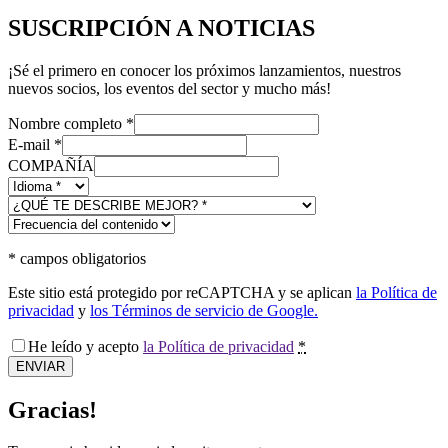
SUSCRIPCIÓN A NOTICIAS
¡Sé el primero en conocer los próximos lanzamientos, nuestros
nuevos socios, los eventos del sector y mucho más!
Nombre completo
*
E-mail
*
COMPAÑÍA
*
campos obligatorios
Este sitio está protegido por reCAPTCHA y se aplican
la Política de
privacidad
y
los Términos de servicio de Google.
He leído y acepto
la Política de privacidad
*
ENVIAR
Gracias!