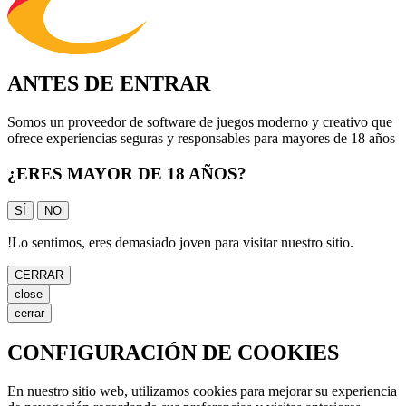
ANTES DE ENTRAR
Somos un proveedor de software de juegos moderno y creativo que
ofrece experiencias seguras y responsables para mayores de 18 años
¿ERES MAYOR DE 18 AÑOS?
SÍ
NO
!
Lo sentimos, eres demasiado joven para visitar nuestro sitio.
CERRAR
close
cerrar
CONFIGURACIÓN DE COOKIES
En nuestro sitio web, utilizamos cookies para mejorar su experiencia