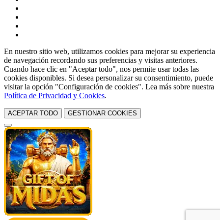
En nuestro sitio web, utilizamos cookies para mejorar su experiencia
de navegación recordando sus preferencias y visitas anteriores.
Cuando hace clic en "Aceptar todo", nos permite usar todas las
cookies disponibles. Si desea personalizar su consentimiento, puede
visitar la opción "Configuración de cookies". Lea más sobre nuestra
Política de Privacidad y Cookies
.
ACEPTAR TODO
GESTIONAR COOKIES