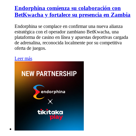
Endorphina comienza su colaboración con
BetKwacha y fortalece su presencia en Zambia
Endorphina se complace en confirmar una nueva alianza
estratégica con el operador zambiano BetKwacha, una
plataforma de casino en línea y apuestas deportivas cargada
de adrenalina, reconocida localmente por su competitiva
oferta de juegos.
Leer más