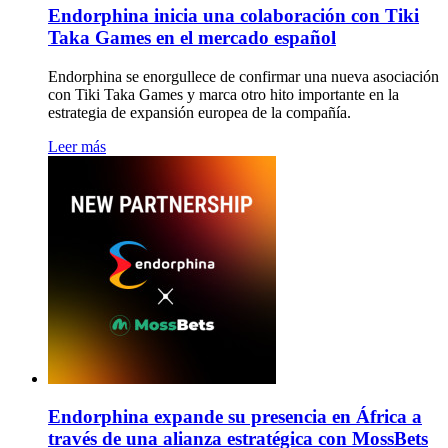
Endorphina inicia una colaboración con Tiki
Taka Games en el mercado español
Endorphina se enorgullece de confirmar una nueva asociación
con Tiki Taka Games y marca otro hito importante en la
estrategia de expansión europea de la compañía.
Leer más
Endorphina expande su presencia en África a
través de una alianza estratégica con MossBets