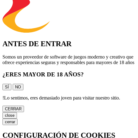
ANTES DE ENTRAR
Somos un proveedor de software de juegos moderno y creativo que
ofrece experiencias seguras y responsables para mayores de 18 años
¿ERES MAYOR DE 18 AÑOS?
SÍ
NO
!
Lo sentimos, eres demasiado joven para visitar nuestro sitio.
CERRAR
close
cerrar
CONFIGURACIÓN DE COOKIES