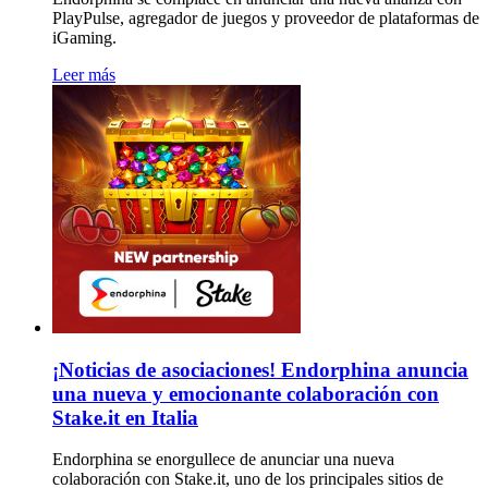
PlayPulse, agregador de juegos y proveedor de plataformas de
iGaming.
Leer más
¡Noticias de asociaciones! Endorphina anuncia
una nueva y emocionante colaboración con
Stake.it en Italia
Endorphina se enorgullece de anunciar una nueva
colaboración con Stake.it, uno de los principales sitios de