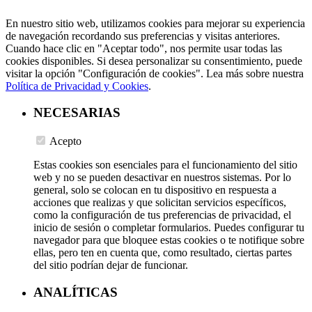
En nuestro sitio web, utilizamos cookies para mejorar su experiencia
de navegación recordando sus preferencias y visitas anteriores.
Cuando hace clic en "Aceptar todo", nos permite usar todas las
cookies disponibles. Si desea personalizar su consentimiento, puede
visitar la opción "Configuración de cookies". Lea más sobre nuestra
Política de Privacidad y Cookies
.
NECESARIAS
Acepto
Estas cookies son esenciales para el funcionamiento del sitio
web y no se pueden desactivar en nuestros sistemas. Por lo
general, solo se colocan en tu dispositivo en respuesta a
acciones que realizas y que solicitan servicios específicos,
como la configuración de tus preferencias de privacidad, el
inicio de sesión o completar formularios. Puedes configurar tu
navegador para que bloquee estas cookies o te notifique sobre
ellas, pero ten en cuenta que, como resultado, ciertas partes
del sitio podrían dejar de funcionar.
ANALÍTICAS