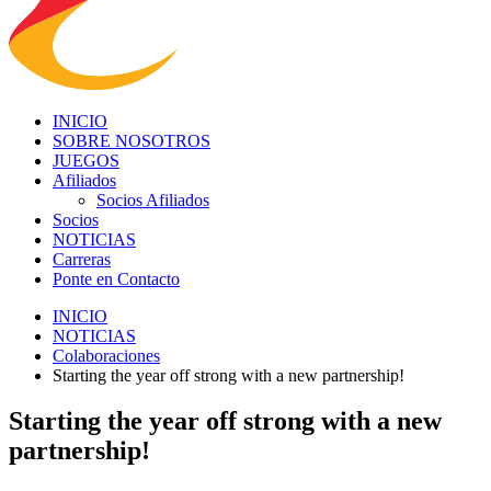
INICIO
SOBRE NOSOTROS
JUEGOS
Afiliados
Socios Afiliados
Socios
NOTICIAS
Carreras
Ponte en Contacto
INICIO
NOTICIAS
Colaboraciones
Starting the year off strong with a new partnership!
Starting the year off strong with a new
partnership!