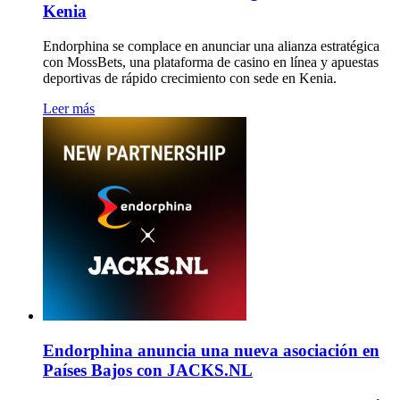
Kenia
Endorphina se complace en anunciar una alianza estratégica
con MossBets, una plataforma de casino en línea y apuestas
deportivas de rápido crecimiento con sede en Kenia.
Leer más
Endorphina anuncia una nueva asociación en
Países Bajos con JACKS.NL