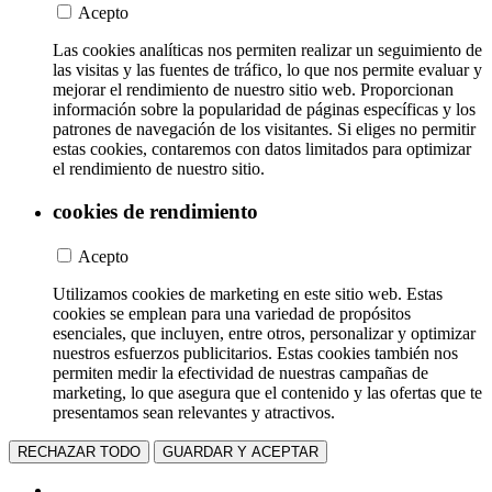
Acepto
Las cookies analíticas nos permiten realizar un seguimiento de
las visitas y las fuentes de tráfico, lo que nos permite evaluar y
mejorar el rendimiento de nuestro sitio web. Proporcionan
información sobre la popularidad de páginas específicas y los
patrones de navegación de los visitantes. Si eliges no permitir
estas cookies, contaremos con datos limitados para optimizar
el rendimiento de nuestro sitio.
cookies de rendimiento
Acepto
Utilizamos cookies de marketing en este sitio web. Estas
cookies se emplean para una variedad de propósitos
esenciales, que incluyen, entre otros, personalizar y optimizar
nuestros esfuerzos publicitarios. Estas cookies también nos
permiten medir la efectividad de nuestras campañas de
marketing, lo que asegura que el contenido y las ofertas que te
presentamos sean relevantes y atractivos.
RECHAZAR TODO
GUARDAR Y ACEPTAR