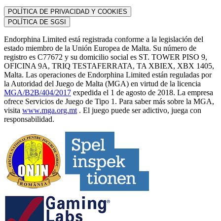
POLÍTICA DE PRIVACIDAD Y COOKIES
POLÍTICA DE SGSI
Endorphina Limited está registrada conforme a la legislación del
estado miembro de la Unión Europea de Malta. Su número de
registro es C77672 y su domicilio social es ST. TOWER PISO 9,
OFICINA 9A, TRIQ TESTAFERRATA, TA XBIEX, XBX 1405,
Malta. Las operaciones de Endorphina Limited están reguladas por
la Autoridad del Juego de Malta (MGA) en virtud de la licencia
MGA/B2B/404/2017
expedida el 1 de agosto de 2018. La empresa
ofrece Servicios de Juego de Tipo 1. Para saber más sobre la MGA,
visita
www.mga.org.mt
. El juego puede ser adictivo, juega con
responsabilidad.