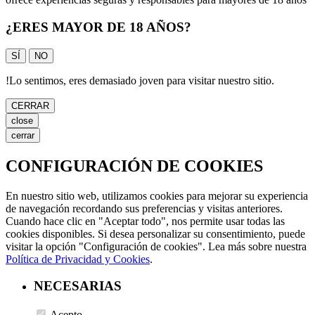
¿ERES MAYOR DE 18 AÑOS?
SÍ
NO
!
Lo sentimos, eres demasiado joven para visitar nuestro sitio.
CERRAR
close
cerrar
CONFIGURACIÓN DE COOKIES
En nuestro sitio web, utilizamos cookies para mejorar su experiencia
de navegación recordando sus preferencias y visitas anteriores.
Cuando hace clic en "Aceptar todo", nos permite usar todas las
cookies disponibles. Si desea personalizar su consentimiento, puede
visitar la opción "Configuración de cookies". Lea más sobre nuestra
Política de Privacidad y Cookies
.
NECESARIAS
Acepto