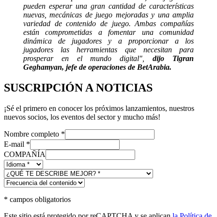
pueden esperar una gran cantidad de características
nuevas, mecánicas de juego mejoradas y una amplia
variedad de contenido de juego. Ambas compañías
están comprometidas a fomentar una comunidad
dinámica de jugadores y a proporcionar a los
jugadores las herramientas que necesitan para
prosperar en el mundo digital",
dijo Tigran
Geghamyan, jefe de operaciones de BetArabia.
SUSCRIPCIÓN A NOTICIAS
¡Sé el primero en conocer los próximos lanzamientos, nuestros
nuevos socios, los eventos del sector y mucho más!
Nombre completo
*
E-mail
*
COMPAÑÍA
*
campos obligatorios
Este sitio está protegido por reCAPTCHA y se aplican
la Política de