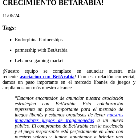
CRECIMIENTO BETARABIA!
11/06/24
Tags:
Endorphina Partnerships
partnership with BetArabia
Lebanese gaming market
¡Nuestro equipo se complace en anunciar nuestra más
reciente
asociación con BetArabia
! Con esta relación comercial,
damos un paso importante en el mercado libanés de juegos y
ampliamos aún más nuestro alcance.
"Estamos encantados de anunciar nuestra asociación
estratégica con BetArabia. Esta colaboración
representa un paso importante para el mercado de
juegos libanés y estamos orgullosos de llevar
nuestros
innovadores juegos de tragamonedas
a un nuevo
público. El compromiso de BetArabia con la excelencia
y el juego responsable está perfectamente en línea con
nuestros valores y, juntos, apuntamos a brindar una