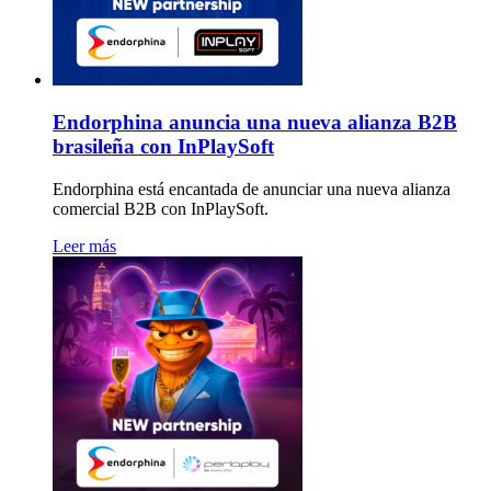
Endorphina anuncia una nueva alianza B2B
brasileña con InPlaySoft
Endorphina está encantada de anunciar una nueva alianza
comercial B2B con InPlaySoft.
Leer más