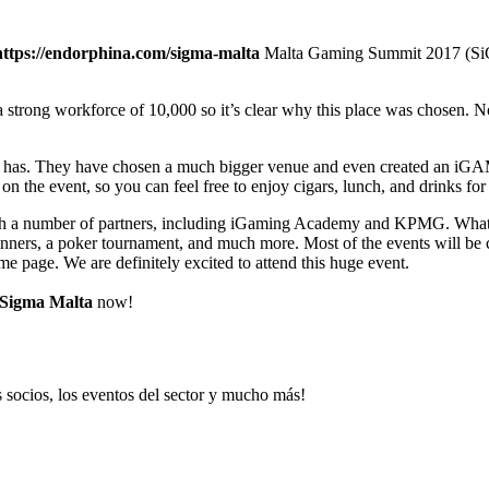
https://endorphina.com/sigma-malta
Malta Gaming Summit 2017 (SiGM
 strong workforce of 10,000 so it’s clear why this place was chosen. N
 ever has. They have chosen a much bigger venue and even created an 
 on the event, so you can feel free to enjoy cigars, lunch, and drinks f
h a number of partners, including iGaming Academy and KPMG. What’s a
dinners, a poker tournament, and much more. Most of the events will be 
e page. We are definitely excited to attend this huge event.
Sigma Malta
now!
 socios, los eventos del sector y mucho más!