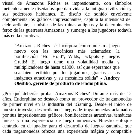
visual de Amazons Riches es impresionante, con símbolos
meticulosamente diseñados que dan vida a la antigua civilización y
sus poderosos habitantes. El diseño de sonido envolvente
complementa los gráficos impresionantes, captura la intensidad del
cielo ardiente, la mística de las ruinas antiguas y la determinación
feroz de las guerreras Amazonas, y sumerge a los jugadores todavía
más en la narrativa.
"Amazons Riches se incorpora como nuestro juego
nuevo con las mecánicas más aclamadas: la
bonificación "Hot Hold", Wilds, Jackpots y Juegos
Gratis! El juego tiene una volatilidad media y
multiplicadores de hasta x1300, así que esperamos que
sea bien recibido por los jugadores, gracias a sus
imágenes atractivas y su mecánica sólida” -
Andrey
Oleshko, gerente de producto de Endorphina.
¿Por qué deberías probar Amazons Riches? Durante más de 12
años, Endorphina se destacó como un proveedor de tragamonedas
de primer nivel en la industria del iGaming. Desde el inicio de
nuestra travesía, desarrollamos juegos de tragamonedas aclamados
por sus impresionantes gráficos, bonificaciones atractivas, temáticas
únicas y una experiencia de juego inmersiva. Nuestro enfoque
centrado en el jugador para el desarrollo de juegos garantiza que
cada tragamonedas ofrezca una experiencia mágica y compatible