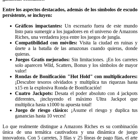
Entre los aspectos destacados, además de los símbolos de escudo
persistente, se incluyen:
Gráficos impactantes:
Un escenario fuera de este mundo
listo para sumergir a los jugadores en el universo de Amazons
Riches, una verdadera joya entre los juegos de jungla.
Compatibilidad con móviles:
Visita la ciudad en ruinas y
únete a la batalla de las amazonas cuando quieras, donde
quieras.
Juegos Gratis mejorados:
Sin limitaciones. ¡En los carretes
solo aparecen Wild, Scatters, Bonus y los símbolos de mayor
valor!
Rondas de Bonificación "Hot Hold" con multiplicadores:
¡Descubre tesoros olvidados y multiplica tus riquezas hasta
x15 en la explosiva Ronda de Bonificación!
Cuatro Jackpots:
Desata el poder absoluto con 4 jackpots
diferentes, ¡incluyendo el máximo Ultra Jackpot que
multiplica hasta x1000 tu apuesta total!
Juego de riesgo clásico:
¡Asume el riesgo y duplica tus
ganancias hasta 10 veces!
Lo que realmente distingue a Amazons Riches es su combinación
única de una temática cautivadora y una dinámica de juego
innovadora. Con 5 carretes, 3 filas y 25 líneas de pago fijas, el arte