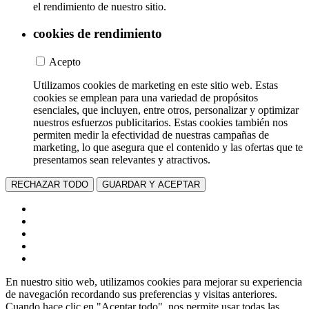
el rendimiento de nuestro sitio.
cookies de rendimiento
Acepto
Utilizamos cookies de marketing en este sitio web. Estas
cookies se emplean para una variedad de propósitos
esenciales, que incluyen, entre otros, personalizar y optimizar
nuestros esfuerzos publicitarios. Estas cookies también nos
permiten medir la efectividad de nuestras campañas de
marketing, lo que asegura que el contenido y las ofertas que te
presentamos sean relevantes y atractivos.
RECHAZAR TODO
GUARDAR Y ACEPTAR
En nuestro sitio web, utilizamos cookies para mejorar su experiencia
de navegación recordando sus preferencias y visitas anteriores.
Cuando hace clic en "Aceptar todo", nos permite usar todas las