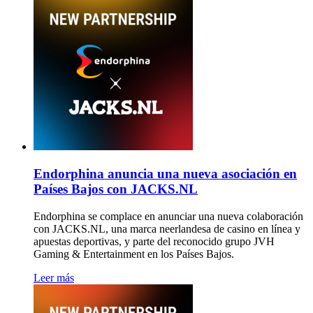
Endorphina anuncia una nueva asociación en
Países Bajos con JACKS.NL
Endorphina se complace en anunciar una nueva colaboración
con JACKS.NL, una marca neerlandesa de casino en línea y
apuestas deportivas, y parte del reconocido grupo JVH
Gaming & Entertainment en los Países Bajos.
Leer más