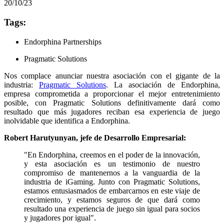
20/10/23
Tags:
Endorphina Partnerships
Pragmatic Solutions
Nos complace anunciar nuestra asociación con el gigante de la
industria:
Pragmatic Solutions
. La asociación de Endorphina,
empresa comprometida a proporcionar el mejor entretenimiento
posible, con Pragmatic Solutions definitivamente dará como
resultado que más jugadores reciban esa experiencia de juego
inolvidable que identifica a Endorphina.
Robert Harutyunyan, jefe de Desarrollo Empresarial:
"En Endorphina, creemos en el poder de la innovación,
y esta asociación es un testimonio de nuestro
compromiso de mantenernos a la vanguardia de la
industria de iGaming. Junto con Pragmatic Solutions,
estamos entusiasmados de embarcarnos en este viaje de
crecimiento, y estamos seguros de que dará como
resultado una experiencia de juego sin igual para socios
y jugadores por igual".