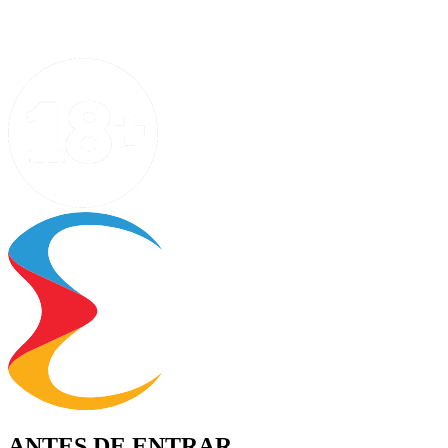
ANTES DE ENTRAR