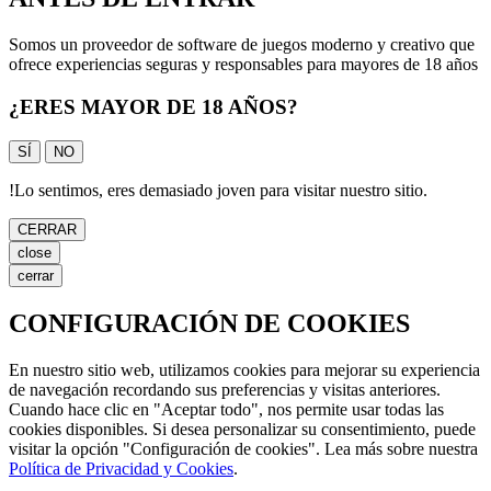
Somos un proveedor de software de juegos moderno y creativo que
ofrece experiencias seguras y responsables para mayores de 18 años
¿ERES MAYOR DE 18 AÑOS?
SÍ
NO
!
Lo sentimos, eres demasiado joven para visitar nuestro sitio.
CERRAR
close
cerrar
CONFIGURACIÓN DE COOKIES
En nuestro sitio web, utilizamos cookies para mejorar su experiencia
de navegación recordando sus preferencias y visitas anteriores.
Cuando hace clic en "Aceptar todo", nos permite usar todas las
cookies disponibles. Si desea personalizar su consentimiento, puede
visitar la opción "Configuración de cookies". Lea más sobre nuestra
Política de Privacidad y Cookies
.