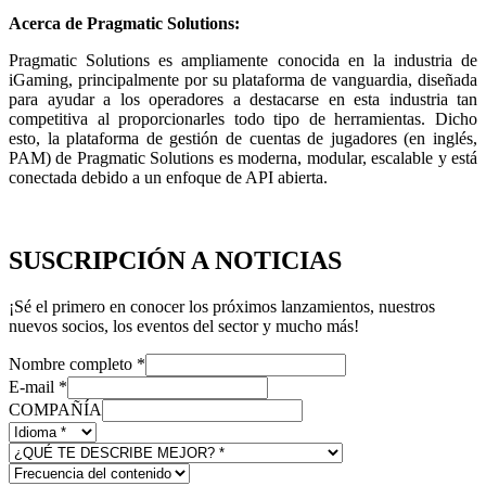
Acerca de Pragmatic Solutions:
Pragmatic Solutions es ampliamente conocida en la industria de
iGaming, principalmente por su plataforma de vanguardia, diseñada
para ayudar a los operadores a destacarse en esta industria tan
competitiva al proporcionarles todo tipo de herramientas. Dicho
esto, la plataforma de gestión de cuentas de jugadores (en inglés,
PAM) de Pragmatic Solutions es moderna, modular, escalable y está
conectada debido a un enfoque de API abierta.
SUSCRIPCIÓN A NOTICIAS
¡Sé el primero en conocer los próximos lanzamientos, nuestros
nuevos socios, los eventos del sector y mucho más!
Nombre completo
*
E-mail
*
COMPAÑÍA