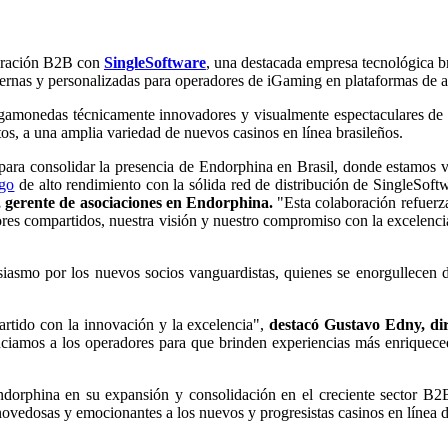
boración B2B con
SingleSoftware
, una destacada empresa tecnológica b
dernas y personalizadas para operadores de iGaming en plataformas de a
agamonedas técnicamente innovadores y visualmente espectaculares de E
tos, a una amplia variedad de nuevos casinos en línea brasileños.
ra consolidar la presencia de Endorphina en Brasil, donde estamos vi
ogo
de alto rendimiento con la sólida red de distribución de SingleSoft
 gerente de asociaciones en Endorphina.
"Esta colaboración refuerza
s compartidos, nuestra visión y nuestro compromiso con la excelencia 
siasmo por los nuevos socios vanguardistas, quienes se enorgullecen d
tido con la innovación y la excelencia",
destacó Gustavo Edny, dir
enciamos a los operadores para que brinden experiencias más enriquece
ndorphina en su expansión y consolidación en el creciente sector B
novedosas y emocionantes a los nuevos y progresistas casinos en línea d