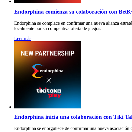
Endorphina comienza su colaboración con BetKw
Endorphina se complace en confirmar una nueva alianza estraté
localmente por su competitiva oferta de juegos.
Leer más
Endorphina inicia una colaboración con Tiki T
Endorphina se enorgullece de confirmar una nueva asociación c