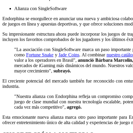
Alianza con SingleSoftware
Endorphina se enorgullece en anunciar una nueva y ambiciosa cola
de juegos en línea y apuestas deportivas, y que ofrece soluciones mo
Su impresionante estructura ahora puede incorporar los juegos de tr
incluyen los favoritos comprobados de los jugadores y los últimos éxi
"La asociación con SingleSoftware marca un paso importante pa
como
Fortune Snake
y
Jade Coins
. Al combinar
nuestro catál
valor a los operadores en Brasil",
anunció Bárbara Marcolin,
mercados de iGaming más dinámicos del mundo. Nuestros valore
mayor crecimiento",
subrayó.
El creciente potencial del mercado también fue reconocido con entu
industria.
"Nuestra alianza con Endorphina refleja un compromiso compar
juego de clase mundial con nuestra tecnología escalable, pot
cada vez más competitivo",
agregó.
Esta emocionante nueva alianza marca otro paso importante para E
ofrecer entretenimiento único de alta calidad y experiencias de juego 