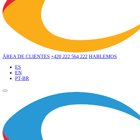
ÁREA DE CLIENTES
+420 222 564 222
HABLEMOS
ES
EN
PT-BR