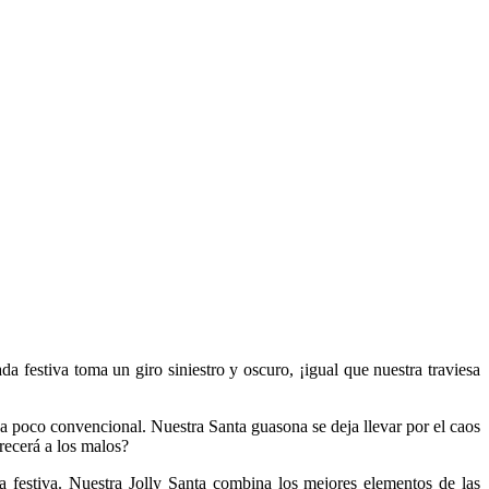
a festiva toma un giro siniestro y oscuro, ¡igual que nuestra traviesa
tiva poco convencional. Nuestra Santa guasona se deja llevar por el caos
recerá a los malos?
a festiva. Nuestra Jolly Santa combina los mejores elementos de las