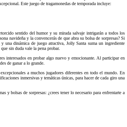
excepcional. Este juego de tragamonedas de temporada incluye:
torcido sentido del humor y su mirada salvaje intrigarán a todos los
asona navideña y la convencerás de que abra su bolsa de sorpresas? Si
s y una dinámica de juego atractiva, Jolly Santa suma un ingrediente
 que sin duda vale la pena probar.
ores interesados en probar algo nuevo y emocionante. Al participar en
des de ganar a lo grande.
 excepcionales a muchos jugadores diferentes en todo el mundo. En
nificaciones inmersivas y temáticas únicas, para hacer de cada giro una
y bolsas de sorpresas: ¿crees tener lo necesario para enfrentarte a