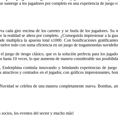
ue sumerge a los jugadores por completo en una experiencia de juego 
a cada giro encima de los carretes y se burla de los jugadores. Su re
 la realidad se altera por completo. ¿Conseguirás impresionar a la gu
nde multiplica la apuesta total x1000. Con bonificaciones gratificante
envuelve todo con suma eficiencia en un juego de tragamonedas navideño
el juego de riesgo clásico, que es la solución perfecta para los jugad
as hasta 10 veces, lo que aumenta de manera considerable sus posibilida
, Endorphina continúa innovando y brindando experiencias de juego
a atractivos y centrados en el jugador, con gráficos impresionantes, bo
 Navidad se celebra de una manera completamente nueva. Bombas, armas 
 socios, los eventos del sector y mucho más!