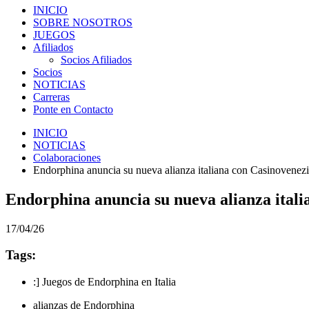
INICIO
SOBRE NOSOTROS
JUEGOS
Afiliados
Socios Afiliados
Socios
NOTICIAS
Carreras
Ponte en Contacto
INICIO
NOTICIAS
Colaboraciones
Endorphina anuncia su nueva alianza italiana con Casinovenezia
Endorphina anuncia su nueva alianza itali
17/04/26
Tags:
:] Juegos de Endorphina en Italia
alianzas de Endorphina