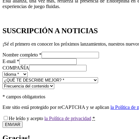
Esta alianza, una vez más, refuerza la presencia de Endorphina en 
experiencias de juego fluidas.
SUSCRIPCIÓN A NOTICIAS
¡Sé el primero en conocer los próximos lanzamientos, nuestros nuevos
Nombre completo
*
E-mail
*
COMPAÑÍA
*
campos obligatorios
Este sitio está protegido por reCAPTCHA y se aplican
la Política de 
He leído y acepto
la Política de privacidad
*
ENVIAR
Gracias!