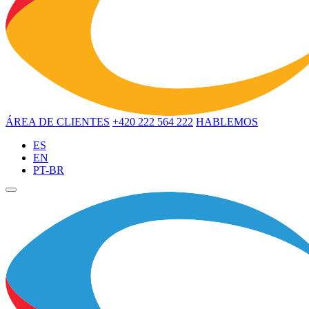
ÁREA DE CLIENTES
+420 222 564 222
HABLEMOS
ES
EN
PT-BR