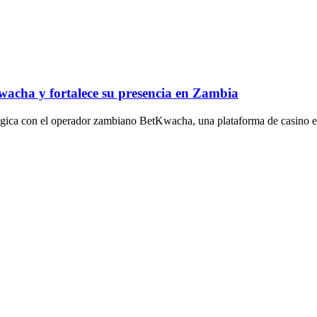
acha y fortalece su presencia en Zambia
gica con el operador zambiano BetKwacha, una plataforma de casino en