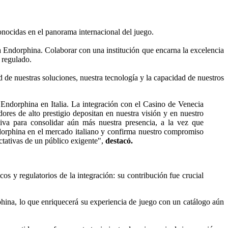
conocidas en el panorama internacional del juego.
ra Endorphina. Colaborar con una institución que encarna la excelencia
o regulado.
d de nuestras soluciones, nuestra tecnología y la capacidad de nuestros
 Endorphina en Italia. La integración con el Casino de Venecia
ores de alto prestigio depositan en nuestra visión y en nuestro
iva para consolidar aún más nuestra presencia, a la vez que
dorphina en el mercado italiano y confirma nuestro compromiso
ctativas de un público exigente",
destacó.
s y regulatorios de la integración: su contribución fue crucial
hina, lo que enriquecerá su experiencia de juego con un catálogo aún