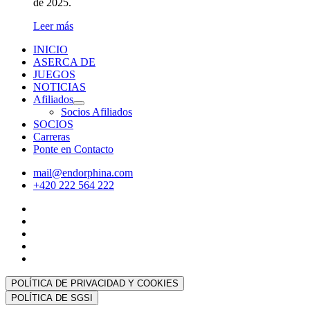
de 2025.
Leer más
INICIO
ASERCA DE
JUEGOS
NOTICIAS
Afiliados
Socios Afiliados
SOCIOS
Carreras
Ponte en Contacto
mail@endorphina.com
+420 222 564 222
POLÍTICA DE PRIVACIDAD Y COOKIES
POLÍTICA DE SGSI