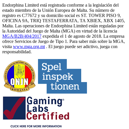
Endorphina Limited está registrada conforme a la legislación del
estado miembro de la Unión Europea de Malta. Su número de
registro es C77672 y su domicilio social es ST. TOWER PISO 9,
OFICINA 9A, TRIQ TESTAFERRATA, TA XBIEX, XBX 1405,
Malta. Las operaciones de Endorphina Limited están reguladas por
la Autoridad del Juego de Malta (MGA) en virtud de la licencia
MGA/B2B/404/2017
expedida el 1 de agosto de 2018. La empresa
ofrece Servicios de Juego de Tipo 1. Para saber más sobre la MGA,
visita
www.mga.org.mt
. El juego puede ser adictivo, juega con
responsabilidad.