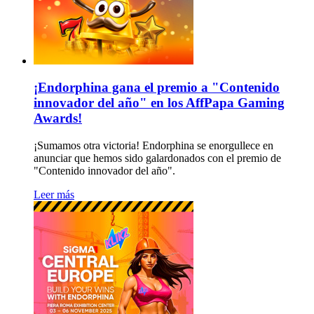
¡Endorphina gana el premio a "Contenido
innovador del año" en los AffPapa Gaming
Awards!
¡Sumamos otra victoria! Endorphina se enorgullece en
anunciar que hemos sido galardonados con el premio de
"Contenido innovador del año".
Leer más