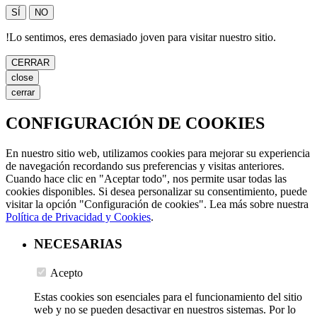
SÍ
NO
!
Lo sentimos, eres demasiado joven para visitar nuestro sitio.
CERRAR
close
cerrar
CONFIGURACIÓN DE COOKIES
En nuestro sitio web, utilizamos cookies para mejorar su experiencia
de navegación recordando sus preferencias y visitas anteriores.
Cuando hace clic en "Aceptar todo", nos permite usar todas las
cookies disponibles. Si desea personalizar su consentimiento, puede
visitar la opción "Configuración de cookies". Lea más sobre nuestra
Política de Privacidad y Cookies
.
NECESARIAS
Acepto
Estas cookies son esenciales para el funcionamiento del sitio
web y no se pueden desactivar en nuestros sistemas. Por lo