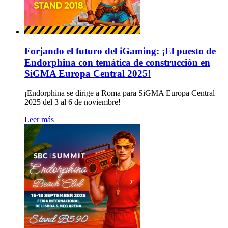
Forjando el futuro del iGaming: ¡El puesto de
Endorphina con temática de construcción en
SiGMA Europa Central 2025!
¡Endorphina se dirige a Roma para SiGMA Europa Central
2025 del 3 al 6 de noviembre!
Leer más