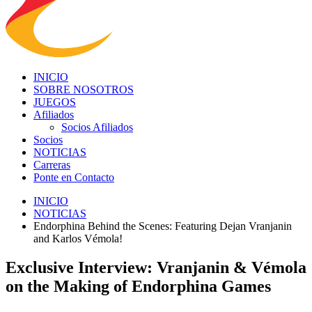
INICIO
SOBRE NOSOTROS
JUEGOS
Afiliados
Socios Afiliados
Socios
NOTICIAS
Carreras
Ponte en Contacto
INICIO
NOTICIAS
Endorphina Behind the Scenes: Featuring Dejan Vranjanin
and Karlos Vémola!
Exclusive Interview: Vranjanin & Vémola
on the Making of Endorphina Games