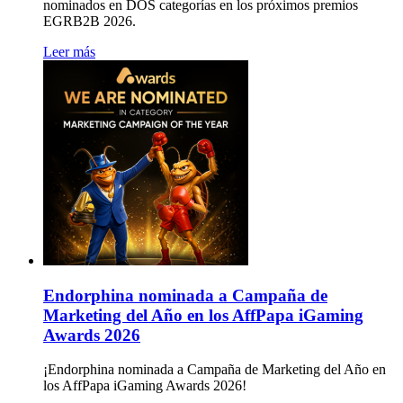
nominados en DOS categorías en los próximos premios
EGRB2B 2026.
Leer más
Endorphina nominada a Campaña de
Marketing del Año en los AffPapa iGaming
Awards 2026
¡Endorphina nominada a Campaña de Marketing del Año en
los AffPapa iGaming Awards 2026!