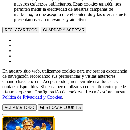
nuestros esfuerzos publicitarios. Estas cookies también nos
permiten medir la efectividad de nuestras campañas de
marketing, lo que asegura que el contenido y las ofertas que te
presentamos sean relevantes y atractivos.
RECHAZAR TODO
GUARDAR Y ACEPTAR
En nuestro sitio web, utilizamos cookies para mejorar su experiencia
de navegación recordando sus preferencias y visitas anteriores.
Cuando hace clic en "Aceptar todo", nos permite usar todas las
cookies disponibles. Si desea personalizar su consentimiento, puede
visitar la opción "Configuración de cookies". Lea más sobre nuestra
Política de Privacidad y Cookies
.
ACEPTAR TODO
GESTIONAR COOKIES