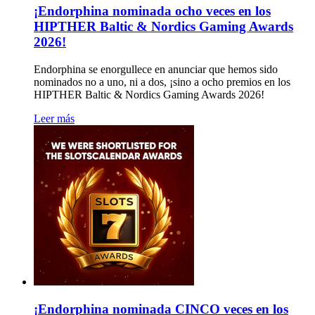
¡Endorphina nominada ocho veces en los
HIPTHER Baltic & Nordics Gaming Awards
2026!
Endorphina se enorgullece en anunciar que hemos sido
nominados no a uno, ni a dos, ¡sino a ocho premios en los
HIPTHER Baltic & Nordics Gaming Awards 2026!
Leer más
¡Endorphina nominada CINCO veces en los