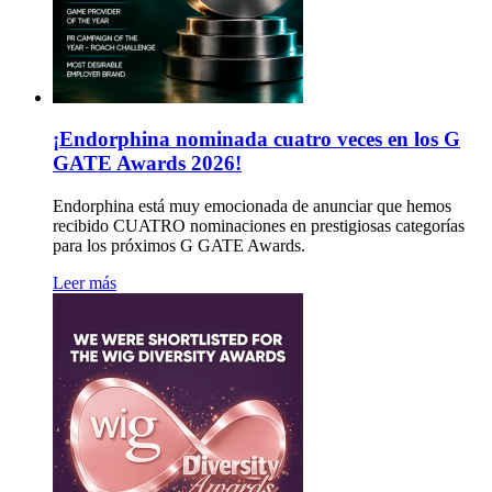
¡Endorphina nominada cuatro veces en los G
GATE Awards 2026!
Endorphina está muy emocionada de anunciar que hemos
recibido CUATRO nominaciones en prestigiosas categorías
para los próximos G GATE Awards.
Leer más