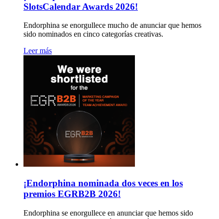
SlotsCalendar Awards 2026!
Endorphina se enorgullece mucho de anunciar que hemos
sido nominados en cinco categorías creativas.
Leer más
¡Endorphina nominada dos veces en los
premios EGRB2B 2026!
Endorphina se enorgullece en anunciar que hemos sido