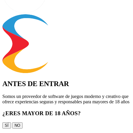
ANTES DE ENTRAR
Somos un proveedor de software de juegos moderno y creativo que
ofrece experiencias seguras y responsables para mayores de 18 años
¿ERES MAYOR DE 18 AÑOS?
SÍ
NO