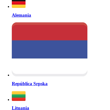
Alemania
República Srpska
Lituania