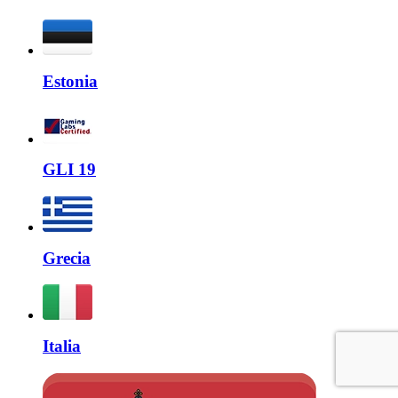
Estonia
GLI 19
Grecia
Italia