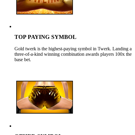
TOP PAYING SYMBOL
Gold twerk is the highest-paying symbol in Twerk. Landing a
three-of-a-kind winning combination awards players 100x the
base bet.