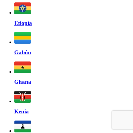
Etiopía
Gabón
Ghana
Kenia