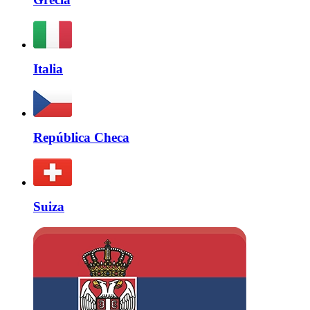
Italia
República Checa
Suiza