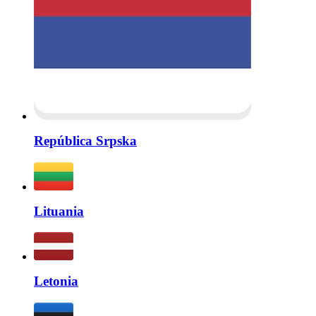
República Srpska
Lituania
Letonia