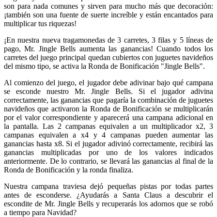
son para nada comunes y sirven para mucho más que decoración:
¡también son una fuente de suerte increíble y están encantados para
multiplicar tus riquezas!
¡En nuestra nueva tragamonedas de 3 carretes, 3 filas y 5 líneas de
pago, Mr. Jingle Bells aumenta las ganancias! Cuando todos los
carretes del juego principal quedan cubiertos con juguetes navideños
del mismo tipo, se activa la Ronda de Bonificación "Jingle Bells".
Al comienzo del juego, el jugador debe adivinar bajo qué campana
se esconde nuestro Mr. Jingle Bells. Si el jugador adivina
correctamente, las ganancias que pagaría la combinación de juguetes
navideños que activaron la Ronda de Bonificación se multiplicarán
por el valor correspondiente y aparecerá una campana adicional en
la pantalla. Las 2 campanas equivalen a un multiplicador x2, 3
campanas equivalen a x4 y 4 campanas pueden aumentar las
ganancias hasta x8. Si el jugador adivinó correctamente, recibirá las
ganancias multiplicadas por uno de los valores indicados
anteriormente. De lo contrario, se llevará las ganancias al final de la
Ronda de Bonificación y la ronda finaliza.
Nuestra campana traviesa dejó pequeñas pistas por todas partes
antes de esconderse. ¿Ayudarás a Santa Claus a descubrir el
escondite de Mr. Jingle Bells y recuperarás los adornos que se robó
a tiempo para Navidad?