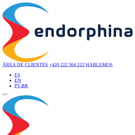
ÁREA DE CLIENTES
+420 222 564 222
HABLEMOS
ES
EN
PT-BR