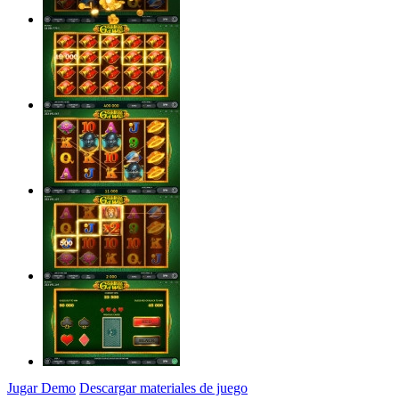
Jugar Demo
Descargar materiales de juego