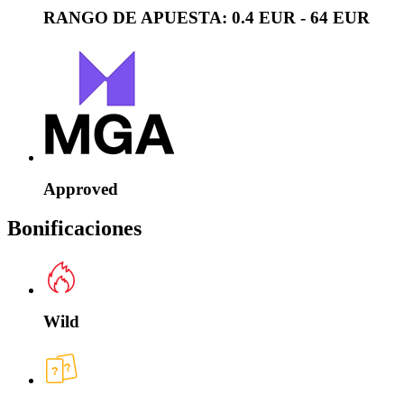
RANGO DE APUESTA:
0.4 EUR - 64 EUR
Approved
Bonificaciones
Wild