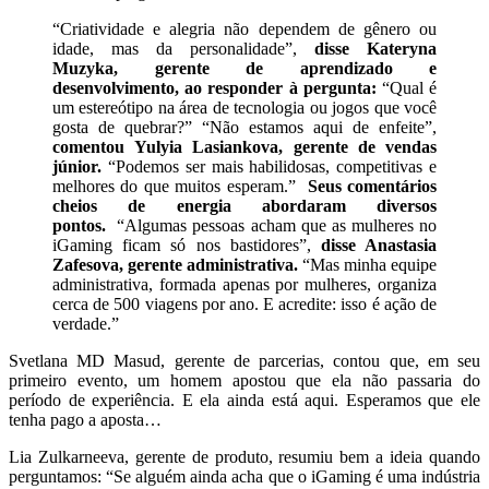
“Criatividade e alegria não dependem de gênero ou
idade, mas da personalidade”,
disse Kateryna
Muzyka, gerente de aprendizado e
desenvolvimento, ao responder à pergunta:
“Qual é
um estereótipo na área de tecnologia ou jogos que você
gosta de quebrar?” “Não estamos aqui de enfeite”,
comentou Yulyia Lasiankova, gerente de vendas
júnior.
“Podemos ser mais habilidosas, competitivas e
melhores do que muitos esperam.”
Seus comentários
cheios de energia abordaram diversos
pontos.
“Algumas pessoas acham que as mulheres no
iGaming ficam só nos bastidores”,
disse Anastasia
Zafesova, gerente administrativa.
“Mas minha equipe
administrativa, formada apenas por mulheres, organiza
cerca de 500 viagens por ano. E acredite: isso é ação de
verdade.”
Svetlana MD Masud, gerente de parcerias, contou que, em seu
primeiro evento, um homem apostou que ela não passaria do
período de experiência. E ela ainda está aqui. Esperamos que ele
tenha pago a aposta…
Lia Zulkarneeva, gerente de produto, resumiu bem a ideia quando
perguntamos: “Se alguém ainda acha que o iGaming é uma indústria